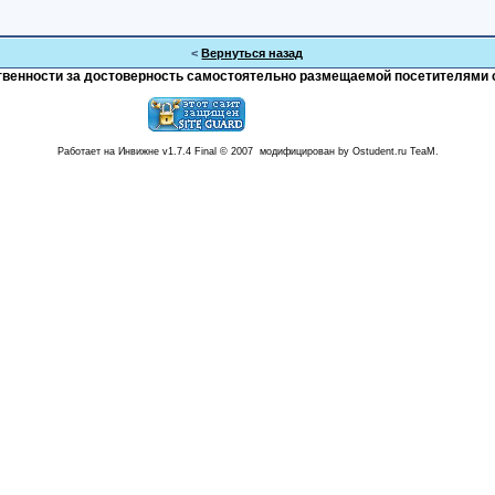
<
Вернуться назад
тственности за достоверность самостоятельно размещаемой посетителями 
Работает на Инвижне v1.7.4 Final © 2007 модифицирован by Ostudent.ru TeaM.