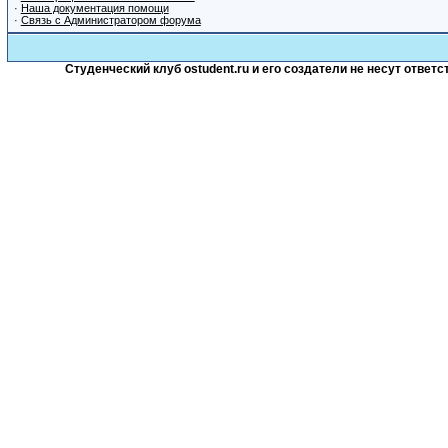
·
Наша документация помощи
·
Связь с Администратором форума
Студенческий клуб ostudent.ru и его создатели не несут отве