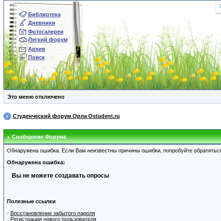
Библиотека
Дневники
Фотогалереи
Легкий форум
Архив
Поиск
Это меню отключено
Студенческий форум Орла Ostudent.ru
Сообщение Форума
Обнаружена ошибка. Если Вам неизвестны причины ошибки, попробуйте обратитьс
Обнаружена ошибка:
Вы не можете создавать опросы
Полезные ссылки
·
Восстановление забытого пароля
·
Регистрация нового пользователя