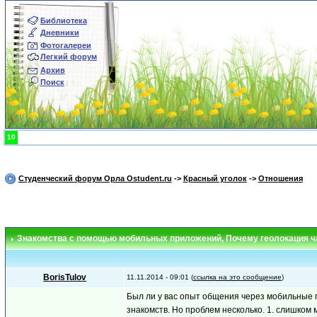
Библиотека
Дневники
Фотогалереи
Легкий форум
Архив
Поиск
10
Студенческий форум Орла Ostudent.ru
->
Красный уголок
->
Отношения
Знакомства с помощью мобильных приложений
, Почему геолокация ч
BorisTulov
11.11.2014 - 09:01 (
ссылка на это сообщение
)
Был ли у вас опыт общения через мобильные 
знакомств. Но проблем несколько. 1. слишком