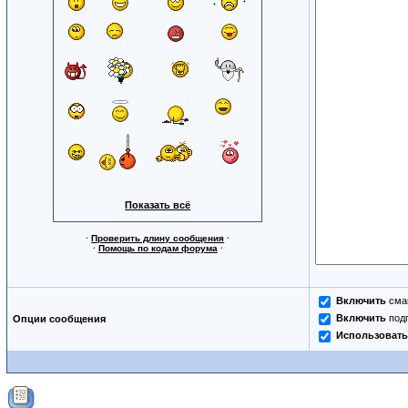
Показать всё
·
Проверить длину сообщения
·
·
Помощь по кодам форума
·
Включить
сма
Включить
под
Опции сообщения
Использовать