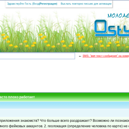
Здравствуйте Гость (
Вход
|
Регистрация
)
Выслать повторно письмо для активации
←
SMS: "
ост
текст сообщения" на номер
асто плохо работает
приложения знакомств? Что больше всего раздражает? Возможно ли познаком
 много фейковых аккаунтов. 2. геолокация (определение человека по карте) 