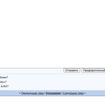
йлики?
пись?
AJAX?
«
Предыдущая тема
|
Отношения
|
Следующая тема
»