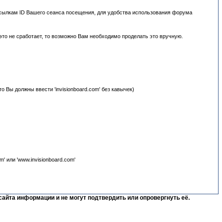
ссылкам ID Вашего сеанса посещения, для удобства использования форума
это не сработает, то возможно Вам необходимо проделать это вручную.
о Вы должны ввести 'invisionboard.com' без кавычек)
' или 'www.invisionboard.com'
сайта информации и не могут подтвердить или опровергнуть её.