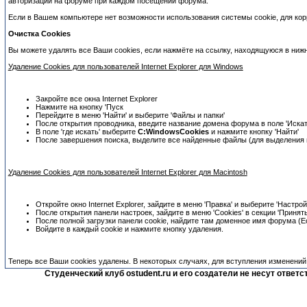
авторизации на форуме при каждом посещении форума.
Если в Вашем компьютере нет возможности использования системы cookie, для кор
Очистка Cookies
Вы можете удалять все Ваши cookies, если нажмёте на ссылку, находящуюся в нижн
Удаление Cookies для пользователей Internet Explorer для Windows
Закройте все окна Internet Explorer
Нажмите на кнопку 'Пуск
Перейдите в меню 'Найти' и выберите 'Файлы и папки'
После открытия проводника, введите название домена форума в поле 'Искать т
В поле 'где искать' выберите
C:WindowsCookies
и нажмите кнопку 'Найти'
После завершения поиска, выделите все найденные файлы (для выделения 
Удаление Cookies для пользователей Internet Explorer для Macintosh
Откройте окно Internet Explorer, зайдите в меню 'Правка' и выберите 'Настрой
После открытия панели настроек, зайдите в меню 'Cookies' в секции 'Принят
После полной загрузки панели cookie, найдите там доменное имя форума (Если 
Войдите в каждый cookie и нажмите кнопку удаления.
Теперь все Ваши cookies удалены. В некоторых случаях, для вступления изменений
Студенческий клуб ostudent.ru и его создатели не несут отве