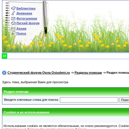
Библиотека
Дневники
Фотогалереи
Легкий форум
Архив
Поиск
10
Студенческий форум Орла Ostudent.ru
->
Разделы помощи
-> Раздел помо
Здесь тема, выбранная Вами для просмотра
Раздел помощи
Введите ключевые слова для поиска
Cookies и их использование
Использование cookies не является обязательным, но очено рекомендуется. Cookie