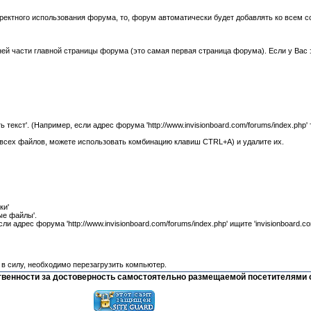
ректного использования форума, то, форум автоматически будет добавлять ко всем 
ей части главной страницы форума (это самая первая страница форума). Если у Вас 
екст'. (Например, если адрес форума 'http://www.invisionboard.com/forums/index.php' т
всех файлов, можете использовать комбинацию клавиш CTRL+A) и удалите их.
ки'
ые файлы'.
адрес форума 'http://www.invisionboard.com/forums/index.php' ищите 'invisionboard.com
 в силу, необходимо перезагрузить компьютер.
тственности за достоверность самостоятельно размещаемой посетителями 