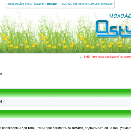
Здравствуйте Гость (
Вход
|
Регистрация
)
Выслать повторно письмо для активации
←
SMS: "
ост
текст сообщения" на номер
щи
s необходимы для того, чтобы прослеживать за темами, подписываться на них, узнава