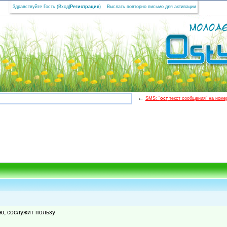
Здравствуйте Гость (
Вход
|
Регистрация
)
Выслать повторно письмо для активации
←
SMS: "
ост
текст сообщения" на номер
ю, сослужит пользу