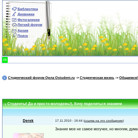
Библиотека
Дневники
Фотогалереи
Легкий форум
Архив
Поиск
10
Студенческий форум Орла Ostudent.ru
->
Студенческая жизнь
->
Общаемся!
Студенты! Да и просто молодежь!)
, Хочу поделиться знанием
Derek
17.11.2010 - 16:44 (
ссылка на это сообщение
)
Знание мое не самое могучее, но многим, дума