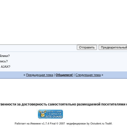
йлики?
пись?
AJAX?
«
Предыдущая тема
|
Общаемся!
|
Следующая тема
»
тственности за достоверность самостоятельно размещаемой посетителями 
Работает на Инвижне v1.7.4 Final © 2007 модифицирован by Ostudent.ru TeaM.