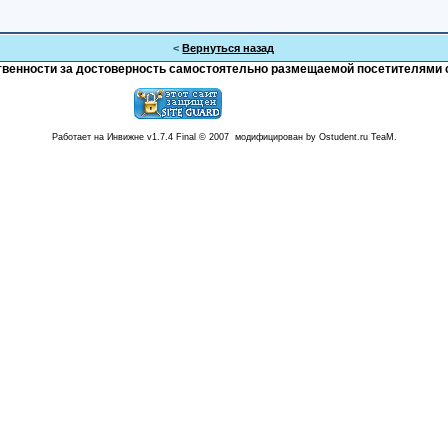
<
Вернуться назад
тственности за достоверность самостоятельно размещаемой посетителями 
Работает на Инвижне v1.7.4 Final © 2007 модифицирован by Ostudent.ru TeaM.