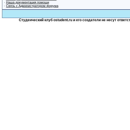
·
Наша документация помощи
·
Связь с Администратором форума
Студенческий клуб ostudent.ru и его создатели не несут отве