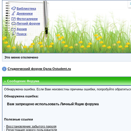
Библиотека
Дневники
Фотогалереи
Легкий форум
Архив
Поиск
Это меню отключено
Студенческий форум Орла Ostudent.ru
Сообщение Форума
Обнаружена ошибка. Если Вам неизвестны причины ошибки, попробуйте обратитьс
Обнаружена ошибка:
Вам запрещено использовать Личный Ящик форума
Полезные ссылки
·
Восстановление забытого пароля
·
Регистрация нового пользователя