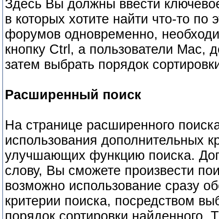
Здесь Вы должны ввести ключевое
в которых хотите найти что-то по 
форумов одновременно, необходи
кнопку Ctrl, а пользователи Mac, 
затем выбрать порядок сортировки
Расширенный поиск
На странице расширенного поиска
использования дополнительных кр
улучшающих функцию поиска. Доп
слову, Вы сможете произвести пои
возможно использование сразу об
критерии поиска, посредством выб
порядок сортировки найденного. 