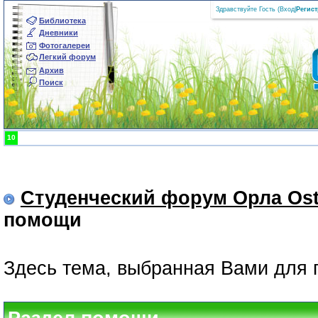
Здравствуйте Гость (
Вход
|
Регис
Библиотека
Дневники
Фотогалереи
Легкий форум
Архив
Поиск
10
Студенческий форум Орла Ost
помощи
Здесь тема, выбранная Вами для 