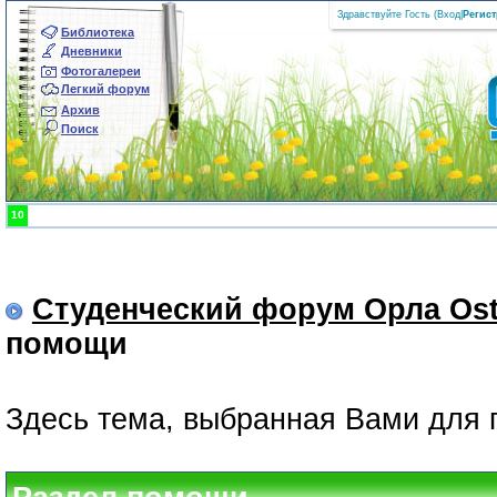
Здравствуйте Гость (
Вход
|
Регис
Библиотека
Дневники
Фотогалереи
Легкий форум
Архив
Поиск
10
Студенческий форум Орла Ost
помощи
Здесь тема, выбранная Вами для 