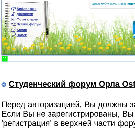
Здравствуйте Гость (
Вход
|
Регис
Библиотека
Дневники
Фотогалереи
Легкий форум
Архив
Поиск
10
Студенческий форум Орла Ost
Перед авторизацией, Вы должны з
Если Вы не зарегистрированы, Вы 
'регистрация' в верхней части фо