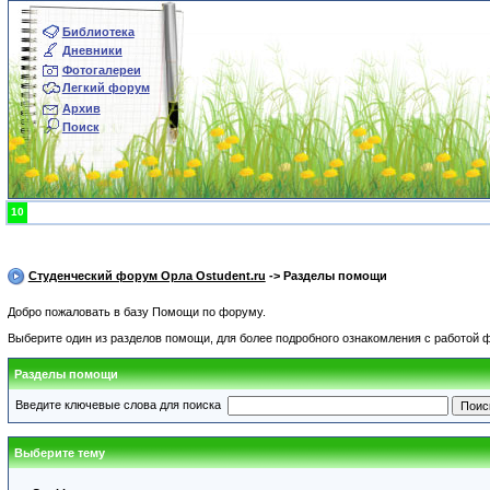
Библиотека
Дневники
Фотогалереи
Легкий форум
Архив
Поиск
10
Студенческий форум Орла Ostudent.ru
-> Разделы помощи
Добро пожаловать в базу Помощи по форуму.
Выберите один из разделов помощи, для более подробного ознакомления с работой
Разделы помощи
Введите ключевые слова для поиска
Выберите тему