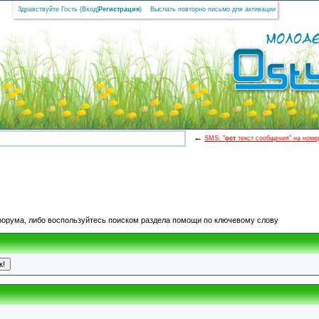
Здравствуйте Гость (
Вход
|
Регистрация
)
Выслать повторно письмо для активации
←
SMS: "
ост
текст сообщения" на номер
 форума, либо воспользуйтесь поиском раздела помощи по ключевому слову