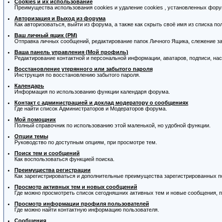
Cookies и их использование
Преимущества использования cookies и удаление cookies , установленных фор
Авторизация и Выход из форума
Как авторизоваться, выйти из форума, а также как скрыть своё имя из списка п
Ваш личный ящик (PM)
Отправка личных сообщений, редактирование папок Личного Ящика, слежение з
Ваша панель управления (Мой профиль)
Редактирование контактной и персональной информации, аватаров, подписи, на
Восстановление утерянного или забытого пароля
Инструкция по восстановлению забытого пароля.
Календарь
Информация по использованию функции календаря форума.
Контакт с администрацией и доклад модератору о сообщениях
Где найти список Администраторов и Модераторов форума.
Мой помощник
Полный справочник по использованию этой маленькой, но удобной функции.
Опции темы
Руководство по доступным опциям, при просмотре тем.
Поиск тем и сообщений
Как воспользоваться функцией поиска.
Преимущества регистрации
Как зарегистрироваться и дополнительные преимущества зарегистрированных п
Просмотр активных тем и новых сообщений
Где можно просмотреть список сегодняшних активных тем и новые сообщения,
Просмотр информации профиля пользователей
Где можно найти контактную информацию пользователя.
Сообщения