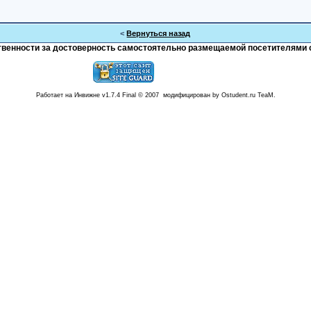
<
Вернуться назад
тственности за достоверность самостоятельно размещаемой посетителями 
Работает на Инвижне v1.7.4 Final © 2007 модифицирован by Ostudent.ru TeaM.