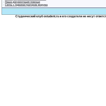
·
Наша документация помощи
·
Связь с Администратором форума
Студенческий клуб ostudent.ru и его создатели не несут отве