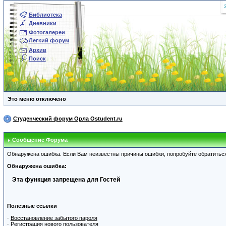
Библиотека
Дневники
Фотогалереи
Легкий форум
Архив
Поиск
Это меню отключено
Студенческий форум Орла Ostudent.ru
Сообщение Форума
Обнаружена ошибка. Если Вам неизвестны причины ошибки, попробуйте обратитьс
Обнаружена ошибка:
Эта функция запрещена для Гостей
Полезные ссылки
·
Восстановление забытого пароля
·
Регистрация нового пользователя