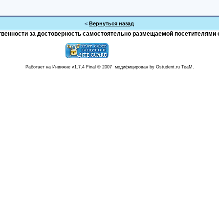
<
Вернуться назад
тственности за достоверность самостоятельно размещаемой посетителями 
Работает на Инвижне v1.7.4 Final © 2007 модифицирован by Ostudent.ru TeaM.