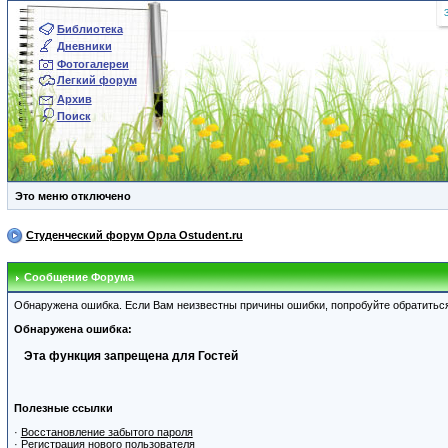
Библиотека
Дневники
Фотогалереи
Легкий форум
Архив
Поиск
Это меню отключено
Студенческий форум Орла Ostudent.ru
Сообщение Форума
Обнаружена ошибка. Если Вам неизвестны причины ошибки, попробуйте обратитьс
Обнаружена ошибка:
Эта функция запрещена для Гостей
Полезные ссылки
·
Восстановление забытого пароля
·
Регистрация нового пользователя