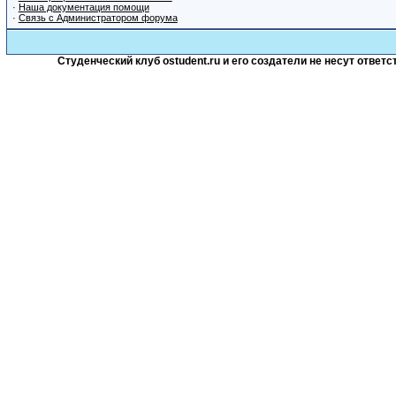
·
Наша документация помощи
·
Связь с Администратором форума
Студенческий клуб ostudent.ru и его создатели не несут отве