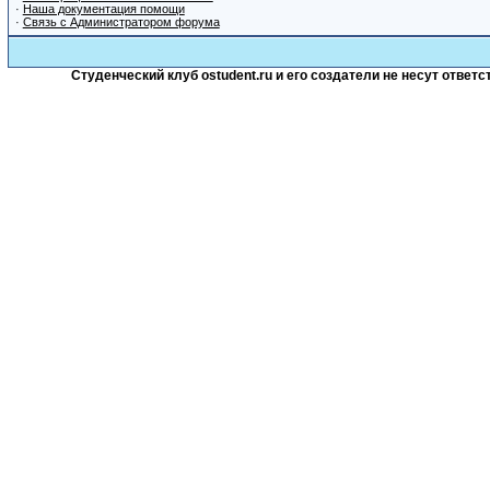
·
Наша документация помощи
·
Связь с Администратором форума
Студенческий клуб ostudent.ru и его создатели не несут отве