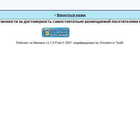
<
Вернуться назад
тственности за достоверность самостоятельно размещаемой посетителями 
Работает на Инвижне v1.7.4 Final © 2007 модифицирован by Ostudent.ru TeaM.