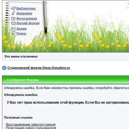
Библиотека
Дневники
Фотогалереи
Легкий форум
Архив
Поиск
Это меню отключено
Студенческий форум Орла Ostudent.ru
Сообщение Форума
Обнаружена ошибка. Если Вам неизвестны причины ошибки, попробуйте обратитьс
Обнаружена ошибка:
У Вас нет прав использования этой функции. Если Вы не авторизованы
Полезные ссылки
·
Восстановление забытого пароля
·
Регистрация нового пользователя