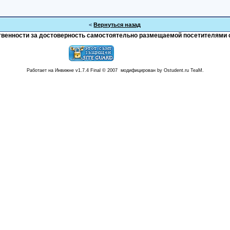
<
Вернуться назад
тственности за достоверность самостоятельно размещаемой посетителями 
Работает на Инвижне v1.7.4 Final © 2007 модифицирован by Ostudent.ru TeaM.