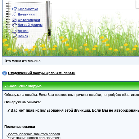
Библиотека
Дневники
Фотогалереи
Легкий форум
Архив
Поиск
Это меню отключено
Студенческий форум Орла Ostudent.ru
Сообщение Форума
Обнаружена ошибка. Если Вам неизвестны причины ошибки, попробуйте обратитьс
Обнаружена ошибка:
У Вас нет прав использования этой функции. Если Вы не авторизованы
Полезные ссылки
·
Восстановление забытого пароля
·
Регистрация нового пользователя