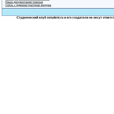
·
Наша документация помощи
·
Связь с Администратором форума
Студенческий клуб ostudent.ru и его создатели не несут отве