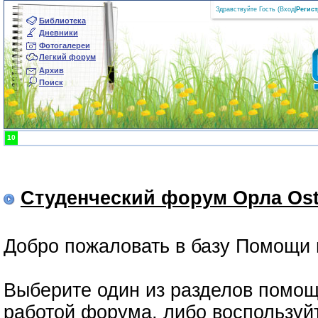
Здравствуйте Гость (
Вход
|
Регис
Библиотека
Дневники
Фотогалереи
Легкий форум
Архив
Поиск
10
Студенческий форум Орла Ost
Добро пожаловать в базу Помощи 
Выберите один из разделов помощ
работой форума, либо воспользуй