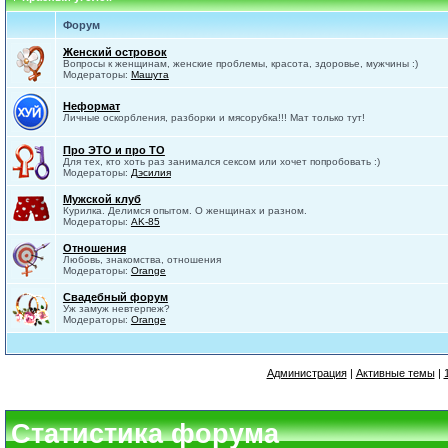
Форум
Женский островок
Вопросы к женщинам, женские проблемы, красота, здоровье, мужчины :)
Модераторы:
Машута
Неформат
Личные оскорбления, разборки и мясорубка!!! Мат только тут!
Про ЭТО и про ТО
Для тех, кто хоть раз занимался сексом или хочет попробовать :)
Модераторы:
Дэсилия
Мужской клуб
Курилка. Делимся опытом. О женщинах и разном.
Модераторы:
AK-85
Отношения
Любовь, знакомства, отношения
Модераторы:
Orange
Свадебный форум
Уж замуж невтерпеж?
Модераторы:
Orange
Администрация
|
Активные темы
|
Статистика форума