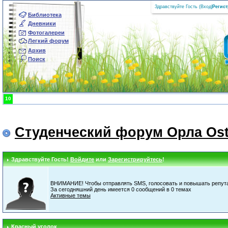
Здравствуйте Гость (
Вход
|
Регис
Библиотека
Дневники
Фотогалереи
Легкий форум
Архив
Поиск
10
Студенческий форум Орла Ost
Здравствуйте Гость!
Войдите
или
Зарегистрируйтесь
!
ВНИМАНИЕ! Чтобы отправлять SMS, голосовать и повышать репута
За сегодняшний день имеется 0 сообщений в 0 темах
Активные темы
Красный уголок