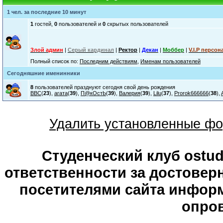
1 чел. за последние 10 минут
1
гостей,
0
пользователей и
0
скрытых пользователей
Злой админ
|
Серый кардинал
|
Ректор
|
Декан
|
Моббер
|
V.I.P персон
Полный список по:
Последним действиям
,
Именам пользователей
Сегодняшние именинники
8
пользователей празднуют сегодня свой день рождения
ВВС
(
23
),
агата
(
39
),
П@кОстЬ
(
39
),
Валерия
(
39
),
Lilu
(
37
),
Prorok666666
(
38
),
Удалить установленные фо
Студенческий клуб ostude
ответственности за достове
посетителями сайта информ
опров