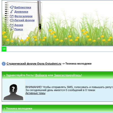
Библиотека
Дневники
Фотогалереи
Легкий форум
Архив
Поиск
10
Студенческий форум Орла Ostudent.ru
-> Техника молодежи
Здравствуйте Гость!
Войдите
или
Зарегистрируйтесь
!
ВНИМАНИЕ! Чтобы отправлять SMS, голосовать и повышать репута
За сегодняшний день имеется 0 сообщений в 0 темах
Активные темы
Техника молодежи