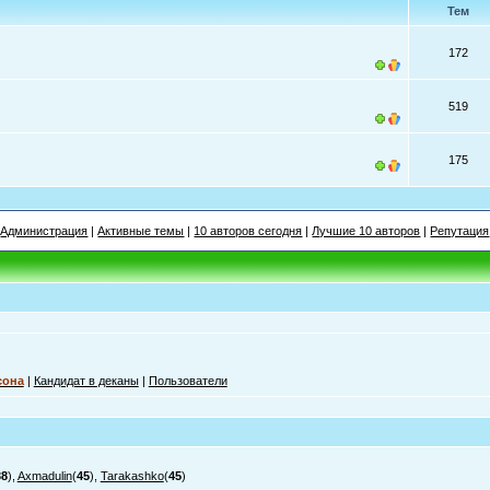
Тем
172
519
175
Администрация
|
Активные темы
|
10 авторов сегодня
|
Лучшие 10 авторов
|
Репутация
сона
|
Кандидат в деканы
|
Пользователи
38
),
Axmadulin
(
45
),
Tarakashko
(
45
)