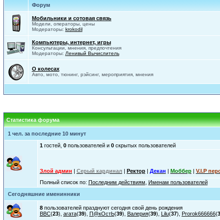
Форум
Мобильники и сотовая связь
Модели, операторы, цены
Модераторы:
krokodil
Компьютеры, интернет, игры
Консультации, мнения, предпочтения
Модераторы:
Ленивый Вычислитель
О колесах
Авто, мото, тюнинг, рэйсинг, мероприятия, мнения
Статистика форума
1 чел. за последние 10 минут
1
гостей,
0
пользователей и
0
скрытых пользователей
Злой админ
|
Серый кардинал
|
Ректор
|
Декан
|
Моббер
|
V.I.P пер
Полный список по:
Последним действиям
,
Именам пользователей
Сегодняшние именинники
8
пользователей празднуют сегодня свой день рождения
ВВС
(
23
),
агата
(
39
),
П@кОстЬ
(
39
),
Валерия
(
39
),
Lilu
(
37
),
Prorok666666
(