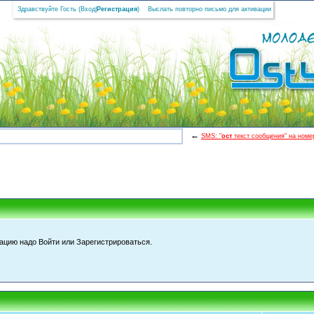
Здравствуйте Гость (
Вход
|
Регистрация
)
Выслать повторно письмо для активации
←
SMS: "
ост
текст сообщения" на номер
цию надо Войти или Зарегистрироваться.