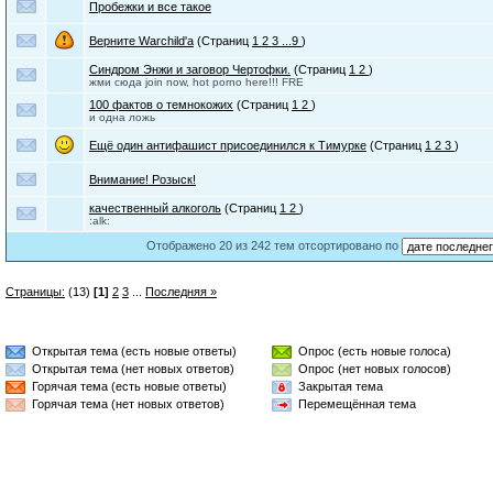
Пробежки и все такое
Верните Warchild'a
(Страниц
1
2
3
...9
)
Синдром Энжи и заговор Чертофки.
(Страниц
1
2
)
жми сюда join now, hot porno here!!! FRE
100 фактов о темнокожих
(Страниц
1
2
)
и одна ложь
Ещё один антифашист присоединился к Тимурке
(Страниц
1
2
3
)
Внимание! Розыск!
качественный алкоголь
(Страниц
1
2
)
:alk:
Отображено 20 из 242 тем отсортировано по
Страницы:
(13)
[1]
2
3
...
Последняя »
Открытая тема (есть новые ответы)
Опрос (есть новые голоса)
Открытая тема (нет новых ответов)
Опрос (нет новых голосов)
Горячая тема (есть новые ответы)
Закрытая тема
Горячая тема (нет новых ответов)
Перемещённая тема