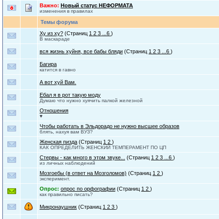
Важно:
Новый статус НЕФОРМАТА
изменения в правилах
Темы форума
Ху из ху?
(Страниц
1
2
3
...6
)
В маскараде
вся жизнь хуйня, все бабы бляди
(Страниц
1
2
3
...6
)
Багира
катится в гавно
А вот хуй Вам.
Ебал я в рот такую моду
Думаю что нужно хуячить палкой железной
Отношения
♥
Чтобы работать в Эльдорадо не нужно высшее образов
блять, нахуя вам ВУЗ?
Женская пизда
(Страниц
1
2
)
КАК ОПРЕДЕЛИТЬ ЖЕНСКИЙ ТЕМПЕРАМЕНТ ПО ЦП
Стервы - как много в этом звуке...
(Страниц
1
2
3
...6
)
из личных наблюдений
Мозгоебы (в ответ на Мозголомов)
(Страниц
1
2
)
эксперимент.
Опрос:
опрос по орфографии
(Страниц
1
2
)
как правильно писать?
Микронаушник
(Страниц
1
2
3
)