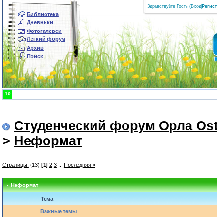
Здравствуйте Гость (
Вход
|
Регис
Библиотека
Дневники
Фотогалереи
Легкий форум
Архив
Поиск
10
Студенческий форум Орла Ost
>
Неформат
Страницы:
(13)
[1]
2
3
...
Последняя »
Неформат
Тема
Важные темы