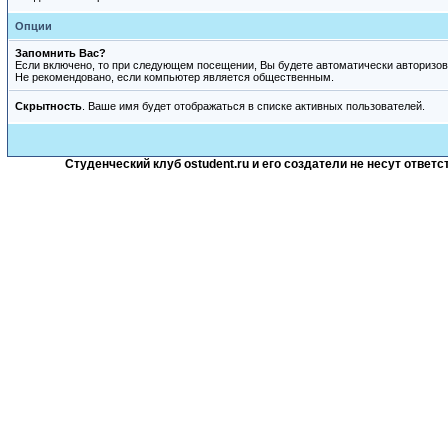
Опции
Запомнить Вас?
Если включено, то при следующем посещении, Вы будете автоматически авторизов
Не рекомендовано, если компьютер является общественным.
Скрытность
. Ваше имя будет отображаться в списке активных пользователей.
Студенческий клуб ostudent.ru и его создатели не несут отве