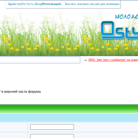
Здравствуйте Гость (
Вход
|
Регистрация
)
Выслать повторно письмо для активации
←
SMS: "
ост
текст сообщения" на номер
' в верхней части форума