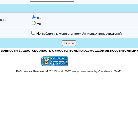
Да
аны.
Нет
Не добавлять меня в список Активных пользователей
тственности за достоверность самостоятельно размещаемой посетителями 
Работает на Инвижне v1.7.4 Final © 2007 модифицирован by Ostudent.ru TeaM.