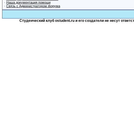
·
Наша документация помощи
·
Связь с Администратором форума
Студенческий клуб ostudent.ru и его создатели не несут отве