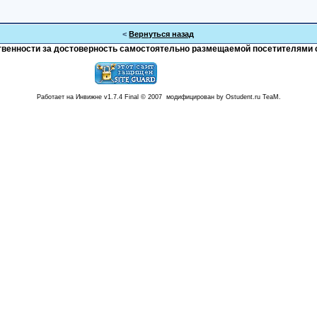
<
Вернуться назад
тственности за достоверность самостоятельно размещаемой посетителями 
Работает на Инвижне v1.7.4 Final © 2007 модифицирован by Ostudent.ru TeaM.