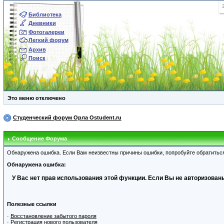
Библиотека
Дневники
Фотогалереи
Легкий форум
Архив
Поиск
Это меню отключено
Студенческий форум Орла Ostudent.ru
Сообщение Форума
Обнаружена ошибка. Если Вам неизвестны причины ошибки, попробуйте обратитьс
Обнаружена ошибка:
У Вас нет прав использования этой функции. Если Вы не авторизованы
Полезные ссылки
·
Восстановление забытого пароля
·
Регистрация нового пользователя