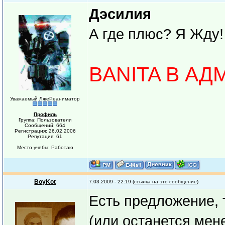
Дэсилия
А где плюс? Я Жду!
BANITA В А
Уважаемый ЛжеРеаниматор
Профиль
Группа: Пользователи
Сообщений: 664
Регистрация: 26.02.2006
Репутация: 61
Место учебы: Работаю
BoyKot
7.03.2009 - 22:19 (
ссылка на это сообщение
)
Есть предложение, 
(или останется мене