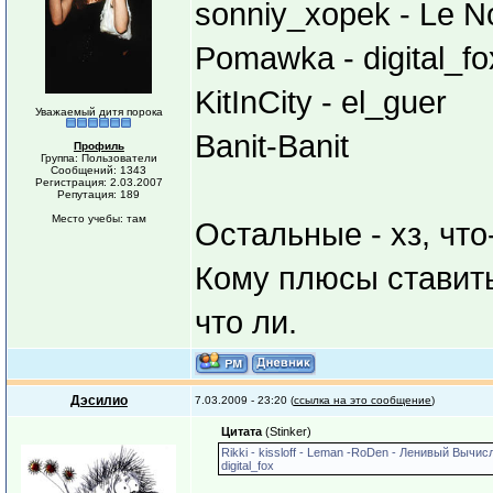
sonniy_xopek - Le 
Pomawka - digital_fo
KitInCity - el_guer
Уважаемый дитя порока
Banit-Banit
Профиль
Группа: Пользователи
Сообщений: 1343
Регистрация: 2.03.2007
Репутация: 189
Место учебы: там
Остальные - хз, чт
Кому плюсы ставить
что ли.
Дэсилио
7.03.2009 - 23:20 (
ссылка на это сообщение
)
Цитата
(Stinker)
Rikki - kissloff - Leman -RoDen - Ленивый Вычи
digital_fox