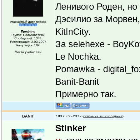
Ленивого Роден, но 
Дэсилио за Морвен,
Уважаемый дитя порока
KitInCity.
Профиль
Группа: Пользователи
Сообщений: 1343
За selehexe - BoyKot
Регистрация: 2.03.2007
Репутация: 189
Место учебы: там
Le Nochka.
Pomawka - digital_fo
Banit-Banit
Примерно так.
BANIT
7.03.2009 - 23:42 (
ссылка на это сообщение
)
Stinker