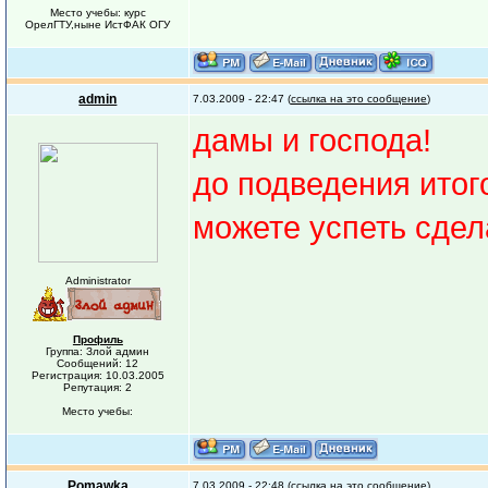
Место учебы: курс
ОрелГТУ,ныне ИстФАК ОГУ
admin
7.03.2009 - 22:47 (
ссылка на это сообщение
)
дамы и господа!
до подведения итог
можете успеть сдел
Administrator
Профиль
Группа: Злой админ
Сообщений: 12
Регистрация: 10.03.2005
Репутация: 2
Место учебы:
Pomawka
7.03.2009 - 22:48 (
ссылка на это сообщение
)