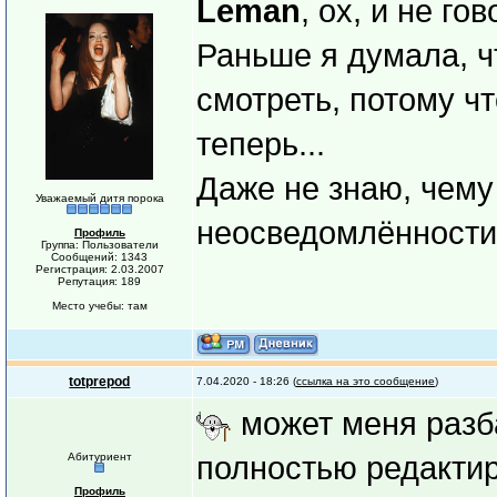
Leman
, ох, и не гов
Раньше я думала, ч
смотреть, потому чт
теперь...
Даже не знаю, чему
Уважаемый дитя порока
неосведомлённости
Профиль
Группа: Пользователи
Сообщений: 1343
Регистрация: 2.03.2007
Репутация: 189
Место учебы: там
totprepod
7.04.2020 - 18:26 (
ссылка на это сообщение
)
может меня разба
Абитуриент
полностью редактир
Профиль