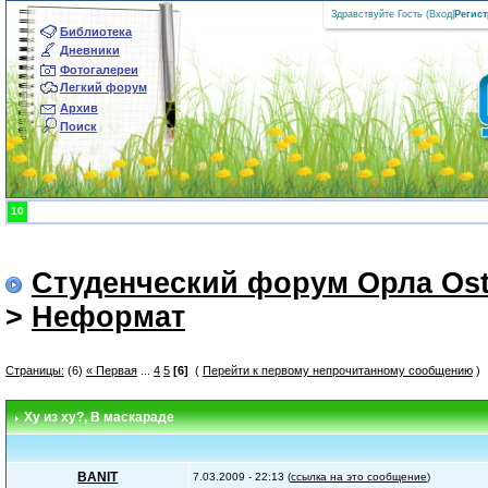
Здравствуйте Гость (
Вход
|
Регис
Библиотека
Дневники
Фотогалереи
Легкий форум
Архив
Поиск
10
Студенческий форум Орла Ost
>
Неформат
Страницы:
(6)
« Первая
...
4
5
[6]
(
Перейти к первому непрочитанному сообщению
)
Ху из ху?
, В маскараде
BANIT
7.03.2009 - 22:13 (
ссылка на это сообщение
)