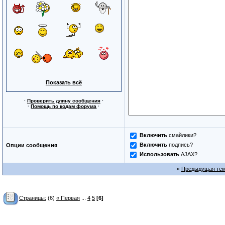
Показать всё
·
Проверить длину сообщения
·
·
Помощь по кодам форума
·
Включить
смайлики?
Включить
подпись?
Опции сообщения
Использовать
AJAX?
«
Предыдущая те
Страницы:
(6)
« Первая
...
4
5
[6]