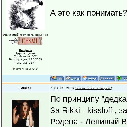
А это как понимать
Уважаемый противотанковый еж
Профиль
Группа: Декан
Сообщений: 862
Регистрация: 8.10.2005
Репутация: 177
Место учебы: ОГУ
Stinker
7.03.2009 - 23:26 (
ссылка на это сообщение
)
По принципу "дедка 
За Rikki - kissloff ,
Родена - Ленивый В