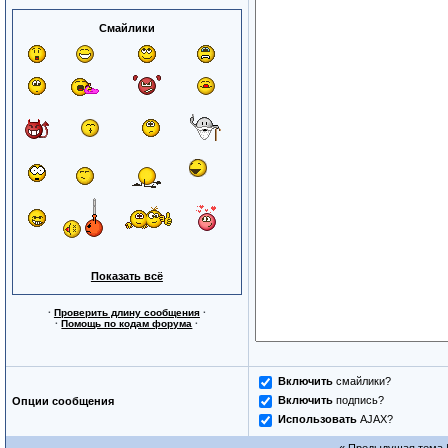
Смайлики
Показать всё
·
Проверить длину сообщения
·
·
Помощь по кодам форума
·
Включить
смайлики?
Включить
подпись?
Опции сообщения
Использовать
AJAX?