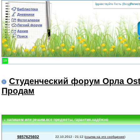
Здравствуйте Гость (
Вход
|
Регис
Библиотека
Дневники
Фотогалереи
Легкий форум
Архив
Поиск
10
Студенческий форум Орла Ost
Продам
напишем или решим.все предметы
, гарантия.надёжно
9857625602
22.10.2012 - 21:12 (
ссылка на это сообщение
)