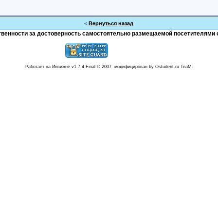
<
Вернуться назад
тственности за достоверность самостоятельно размещаемой посетителями 
Работает на Инвижне v1.7.4 Final © 2007 модифицирован by Ostudent.ru TeaM.