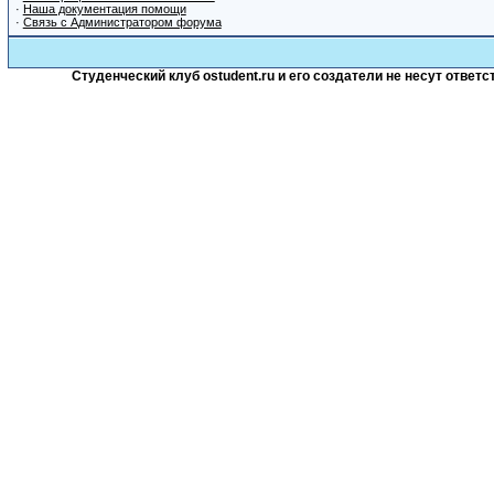
·
Наша документация помощи
·
Связь с Администратором форума
Студенческий клуб ostudent.ru и его создатели не несут отве