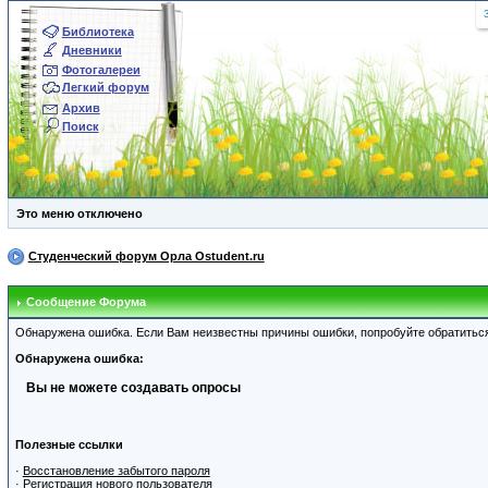
Библиотека
Дневники
Фотогалереи
Легкий форум
Архив
Поиск
Это меню отключено
Студенческий форум Орла Ostudent.ru
Сообщение Форума
Обнаружена ошибка. Если Вам неизвестны причины ошибки, попробуйте обратитьс
Обнаружена ошибка:
Вы не можете создавать опросы
Полезные ссылки
·
Восстановление забытого пароля
·
Регистрация нового пользователя