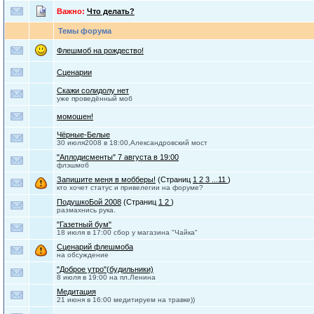
Важно:
Что делать?
Темы форума
Флешмоб на рождество!
Сценарии
Скажи солидолу нет
уже проведённый моб
момошен!
Чёрные-Белые
30 июля2008 в 18:00,Александровский мост
"Аплодисменты" 7 августа в 19:00
флэшмоб
Запишите меня в мобберы!
(Страниц
1
2
3
...11
)
кто хочет статус и привелегии на форуме?
ПодушкоБой 2008
(Страниц
1
2
)
размахнись рука.
"Газетный бум"
18 июля в 17:00 сбор у магазина "Чайка"
Сценарий флешмоба
на обсуждение
"Доброе утро"(будильники)
8 июля в 19:00 на пл.Ленина
Медитация
21 июня в 16:00 медитируем на травке))