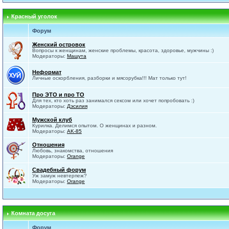
Красный уголок
Форум
Женский островок
Вопросы к женщинам, женские проблемы, красота, здоровье, мужчины :)
Модераторы:
Машута
Неформат
Личные оскорбления, разборки и мясорубка!!! Мат только тут!
Про ЭТО и про ТО
Для тех, кто хоть раз занимался сексом или хочет попробовать :)
Модераторы:
Дэсилия
Мужской клуб
Курилка. Делимся опытом. О женщинах и разном.
Модераторы:
AK-85
Отношения
Любовь, знакомства, отношения
Модераторы:
Orange
Свадебный форум
Уж замуж невтерпеж?
Модераторы:
Orange
Комната досуга
Форум