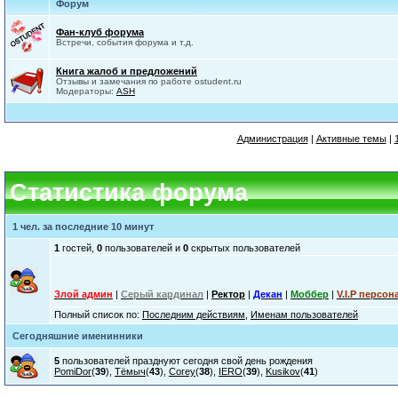
Форум
Фан-клуб форума
Встречи, события форума и т.д.
Книга жалоб и предложений
Отзывы и замечания по работе ostudent.ru
Модераторы:
ASH
Администрация
|
Активные темы
|
Статистика форума
1 чел. за последние 10 минут
1
гостей,
0
пользователей и
0
скрытых пользователей
Злой админ
|
Серый кардинал
|
Ректор
|
Декан
|
Моббер
|
V.I.P персон
Полный список по:
Последним действиям
,
Именам пользователей
Сегодняшние именинники
5
пользователей празднуют сегодня свой день рождения
PomiDor
(
39
),
Тёмыч
(
43
),
Corey
(
38
),
IERO
(
39
),
Kusikov
(
41
)