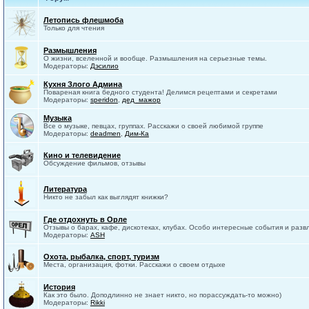
Летопись флешмоба
Только для чтения
Размышления
О жизни, вселенной и вообще. Размышления на серьезные темы.
Модераторы:
Дэсилио
Кухня Злого Админа
Повареная книга бедного студента! Делимся рецептами и секретами
Модераторы:
speridon
,
дед_мажор
Музыка
Все о музыке, певцах, группах. Расскажи о своей любимой группе
Модераторы:
deadmen
,
Дим-Ка
Кино и телевидение
Обсуждение фильмов, отзывы
Литература
Никто не забыл как выглядят книжки?
Где отдохнуть в Орле
Отзывы о барах, кафе, дискотеках, клубах. Особо интересные события и разв
Модераторы:
ASH
Охота, рыбалка, спорт, туризм
Места, организация, фотки. Расскажи о своем отдыхе
История
Как это было. Доподлинно не знает никто, но порассуждать-то можно)
Модераторы:
Rikki