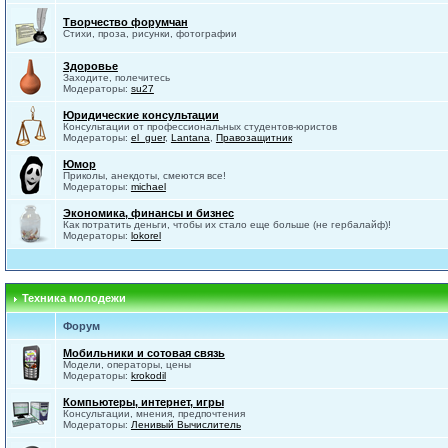
Творчество форумчан
Стихи, проза, рисунки, фотографии
Здоровье
Заходите, полечитесь
Модераторы:
su27
Юридические консультации
Консультации от профессиональных студентов-юристов
Модераторы:
el_guer
,
Lantana
,
Правозащитник
Юмор
Приколы, анекдоты, смеются все!
Модераторы:
michael
Экономика, финансы и бизнес
Как потратить деньги, чтобы их стало еще больше (не гербалайф)!
Модераторы:
lokorel
Техника молодежи
Форум
Мобильники и сотовая связь
Модели, операторы, цены
Модераторы:
krokodil
Компьютеры, интернет, игры
Консультации, мнения, предпочтения
Модераторы:
Ленивый Вычислитель