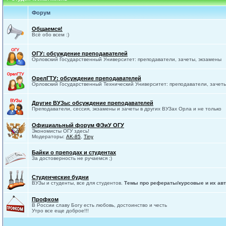
Форум
Общаемся!
Всё обо всем :)
ОГУ: обсуждение преподавателей
Орловский Государственный Университет: преподаватели, зачеты, экзамены
ОрелГТУ: обсуждение преподавателей
Орловский Государственный Технический Университет: преподаватели, зачет
Другие ВУЗы: обсуждение преподавателей
Преподаватели, сессия, экзамены и зачеты в других ВУЗах Орла и не только
Официальный форум ФЭиУ ОГУ
Экономисты ОГУ здесь!
Модераторы:
AK-85
,
Tiny
Байки о преподах и студентах
За достоверность не ручаемся ;)
Студенческие будни
ВУЗы и студенты, все для студентов.
Темы про рефераты/курсовые и их авт
Профком
В России славу Богу есть любовь, достоинство и честь
Утро все еще доброе!!!