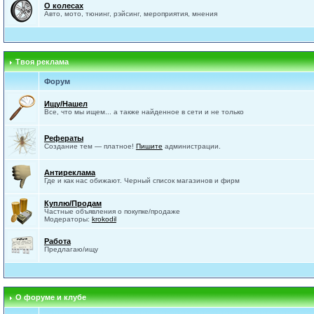
О колесах
Авто, мото, тюнинг, рэйсинг, мероприятия, мнения
Твоя реклама
Форум
Ищу/Нашел
Все, что мы ищем... а также найденное в сети и не только
Рефераты
Создание тем — платное!
Пишите
администрации.
Антиреклама
Где и как нас обижают. Черный список магазинов и фирм
Куплю/Продам
Частные объявления о покупке/продаже
Модераторы:
krokodil
Работа
Предлагаю/ищу
О форуме и клубе