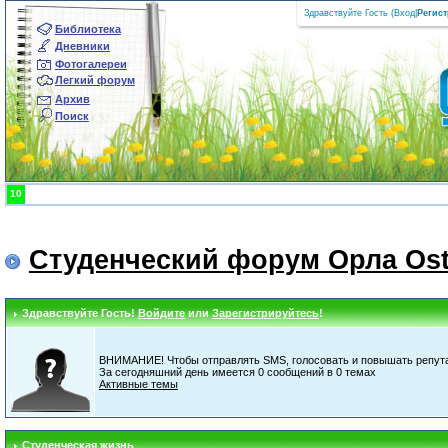
Здравствуйте Гость (
Вход
|
Регис
Библиотека
Дневники
Фотогалереи
Легкий форум
Архив
Поиск
10
Студенческий форум Орла Ost
Здравствуйте Гость!
Войдите
или
Зарегистрируйтесь
!
ВНИМАНИЕ! Чтобы отправлять SMS, голосовать и повышать репута
За сегодняшний день имеется 0 сообщений в 0 темах
Активные темы
Студенческая жизнь