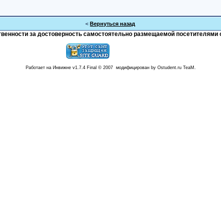
<
Вернуться назад
тственности за достоверность самостоятельно размещаемой посетителями 
Работает на Инвижне v1.7.4 Final © 2007 модифицирован by Ostudent.ru TeaM.