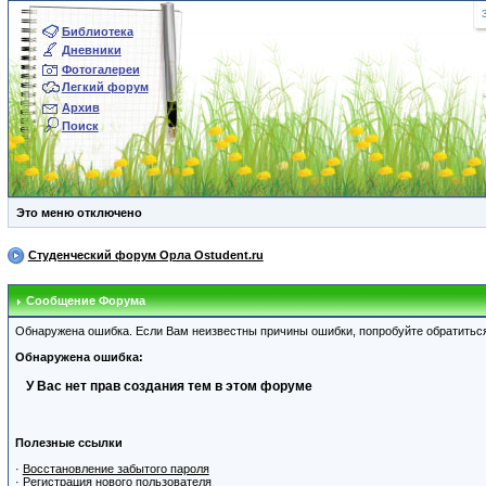
Библиотека
Дневники
Фотогалереи
Легкий форум
Архив
Поиск
Это меню отключено
Студенческий форум Орла Ostudent.ru
Сообщение Форума
Обнаружена ошибка. Если Вам неизвестны причины ошибки, попробуйте обратитьс
Обнаружена ошибка:
У Вас нет прав создания тем в этом форуме
Полезные ссылки
·
Восстановление забытого пароля
·
Регистрация нового пользователя