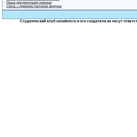
·
Наша документация помощи
·
Связь с Администратором форума
Студенческий клуб ostudent.ru и его создатели не несут отве