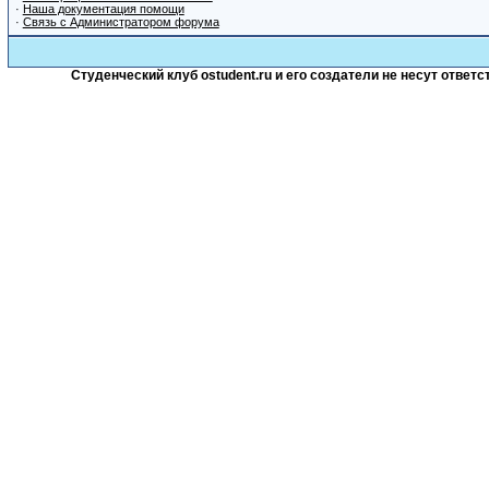
·
Наша документация помощи
·
Связь с Администратором форума
Студенческий клуб ostudent.ru и его создатели не несут отве