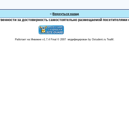
<
Вернуться назад
тственности за достоверность самостоятельно размещаемой посетителями 
Работает на Инвижне v1.7.4 Final © 2007 модифицирован by Ostudent.ru TeaM.