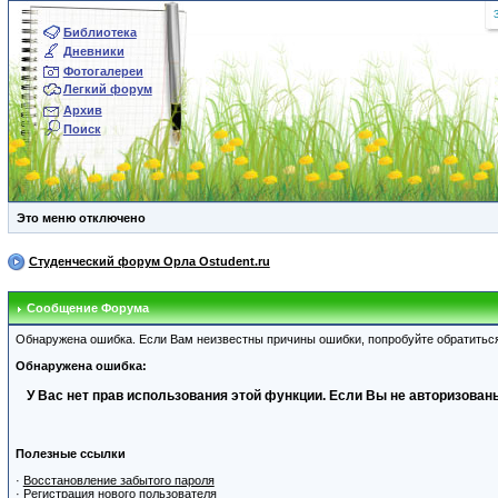
Библиотека
Дневники
Фотогалереи
Легкий форум
Архив
Поиск
Это меню отключено
Студенческий форум Орла Ostudent.ru
Сообщение Форума
Обнаружена ошибка. Если Вам неизвестны причины ошибки, попробуйте обратитьс
Обнаружена ошибка:
У Вас нет прав использования этой функции. Если Вы не авторизованы
Полезные ссылки
·
Восстановление забытого пароля
·
Регистрация нового пользователя