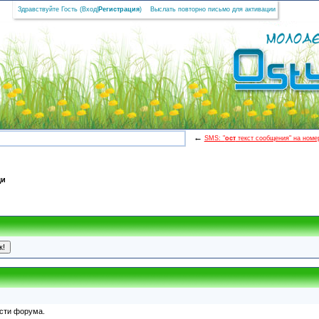
Здравствуйте Гость (
Вход
|
Регистрация
)
Выслать повторно письмо для активации
←
SMS: "
ост
текст сообщения" на номер
щи
асти форума.