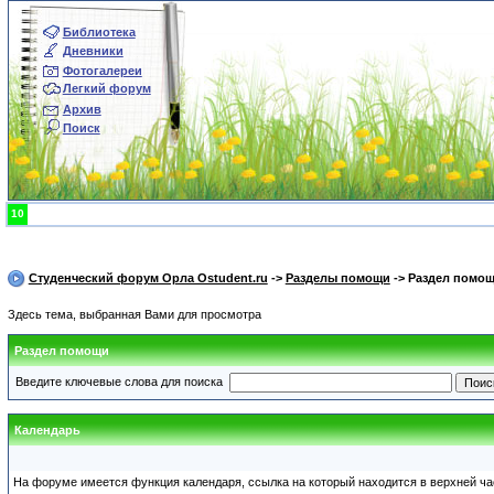
Библиотека
Дневники
Фотогалереи
Легкий форум
Архив
Поиск
10
Студенческий форум Орла Ostudent.ru
->
Разделы помощи
-> Раздел помо
Здесь тема, выбранная Вами для просмотра
Раздел помощи
Введите ключевые слова для поиска
Календарь
На форуме имеется функция календаря, ссылка на который находится в верхней ч