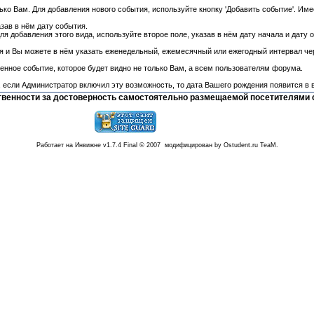
ко Вам. Для добавления нового события, используйте кнопку 'Добавить событие'. Им
азав в нём дату события.
ля добавления этого вида, используйте второе поле, указав в нём дату начала и дату
я и Вы можете в нём указать еженедельный, ежемесячный или ежегодный интервал чер
нное событие, которое будет видно не только Вам, а всем пользователям форума.
 если Администратор включил эту возможность, то дата Вашего рождения появится в в
тственности за достоверность самостоятельно размещаемой посетителями 
Работает на Инвижне v1.7.4 Final © 2007 модифицирован by Ostudent.ru TeaM.