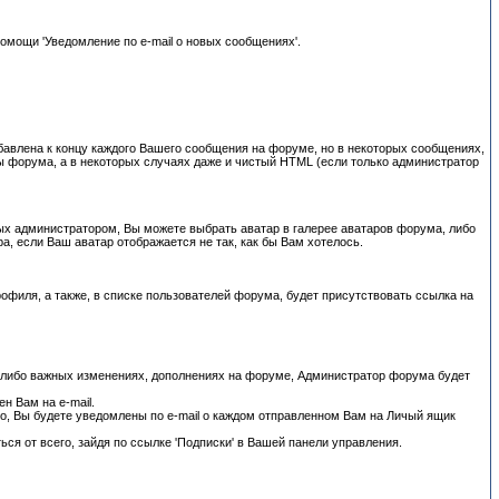
омощи 'Уведомление по e-mail о новых сообщениях'.
обавлена к концу каждого Вашего сообщения на форуме, но в некоторых сообщениях,
ы форума, а в некоторых случаях даже и чистый HTML (если только администратор
ых администратором, Вы можете выбрать аватар в галерее аватаров форума, либо
а, если Ваш аватар отображается не так, как бы Вам хотелось.
филя, а также, в списке пользователей форума, будет присутствовать ссылка на
их-либо важных изменениях, дополнениях на форуме, Администратор форума будет
н Вам на e-mail.
, Вы будете уведомлены по e-mail о каждом отправленном Вам на Личый ящик
я от всего, зайдя по ссылке 'Подписки' в Вашей панели управления.