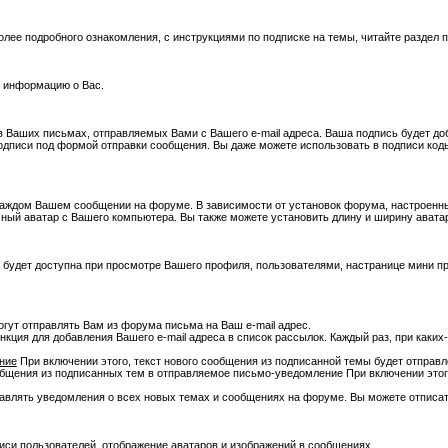
лее подробного ознакомления, с инструкциями по подписке на темы, читайте раздел п
ю информацию о Вас.
 в Ваших письмах, отправляемых Вами с Вашего e-mail адреса. Ваша подпись будет д
подписи под формой отправки сообщения. Вы даже можете использовать в подписи код
 каждом Вашем сообщении на форуме. В зависимости от установок форума, настроенн
чный аватар с Вашего компьютера. Вы также можете установить длину и ширину аватар
будет доступна при просмотре Вашего профиля, пользователями, настранице мини про
огут отправлять Вам из форума письма на Ваш e-mail адрес.
кция для добавления Вашего e-mail адреса в список рассылок. Каждый раз, при как
ние
При включении этого, текст нового сообщения из подписанной темы будет отправле
бщения из подписанных тем в отправляемое письмо-уведомление При включении этого
авлять уведомления о всех новых темах и сообщениях на форуме. Вы можете отписатьс
иси пользователей, отображение аватаров и изображений в сообщениях.