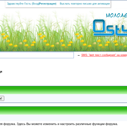
Здравствуйте Гость (
Вход
|
Регистрация
)
Выслать повторно письмо для активации
←
SMS: "
ост
текст сообщения" на номер
щи
ля форума. Здесь Вы можете изменить и настроить различные функции форума.