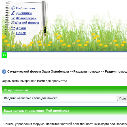
Библиотека
Дневники
Фотогалереи
Легкий форум
Архив
Поиск
10
Студенческий форум Орла Ostudent.ru
->
Разделы помощи
-> Раздел помо
Здесь тема, выбранная Вами для просмотра
Раздел помощи
Введите ключевые слова для поиска
Ваша панель управления (Мой профиль)
Панель управления форума, является частной собственностью каждого пользовате