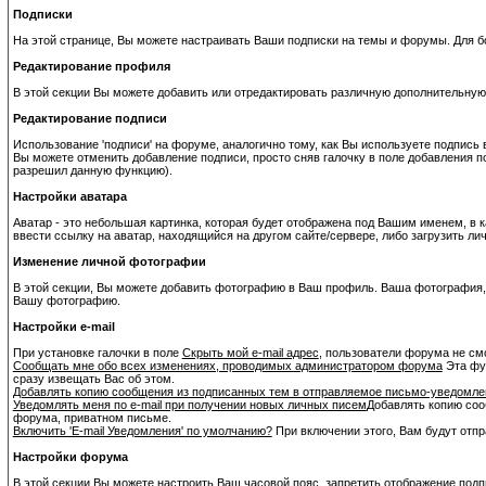
Подписки
На этой странице, Вы можете настраивать Ваши подписки на темы и форумы. Для бо
Редактирование профиля
В этой секции Вы можете добавить или отредактировать различную дополнительну
Редактирование подписи
Использование 'подписи' на форуме, аналогично тому, как Вы используете подпись
Вы можете отменить добавление подписи, просто сняв галочку в поле добавления 
разрешил данную функцию).
Настройки аватара
Аватар - это небольшая картинка, которая будет отображена под Вашим именем, в
ввести ссылку на аватар, находящийся на другом сайте/сервере, либо загрузить ли
Изменение личной фотографии
В этой секции, Вы можете добавить фотографию в Ваш профиль. Ваша фотография, 
Вашу фотографию.
Настройки e-mail
При установке галочки в поле
Скрыть мой e-mail адрес
, пользователи форума не см
Сообщать мне обо всех изменениях, проводимых администратором форума
Эта фун
сразу извещать Вас об этом.
Добавлять копию сообщения из подписанных тем в отправляемое письмо-уведомле
Уведомлять меня по e-mail при получении новых личных писем
Добавлять копию соо
форума, приватном письме.
Включить 'E-mail Уведомления' по умолчанию?
При включении этого, Вам будут отпр
Настройки форума
В этой секции Вы можете настроить Ваш часовой пояс, запретить отображение подп