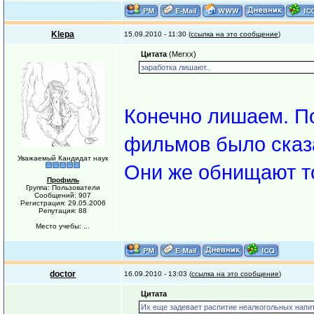
Klepa
15.09.2010 - 11:30 (
ссылка на это сообщение
)
Цитата
(Merxx)
заработка лишают..
Конечно лишаем. По
фильмов было сказа
Уважаемый Кандидат наук
Они же обнищают т
Профиль
Группа: Пользователи
Сообщений: 907
Регистрация: 29.05.2006
Репутация: 88
Место учебы: ...
doctor
16.09.2010 - 13:03 (
ссылка на это сообщение
)
Цитата
Их еще задевает распитие неалкогольных напит