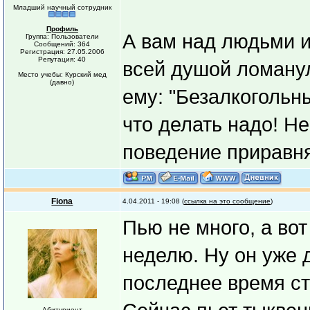
Младший научный сотрудник
Профиль
А вам над людьми и
Группа: Пользователи
Сообщений: 364
Регистрация: 27.05.2006
Репутация: 40
всей душой ломанул
Место учебы: Курский мед
(давно)
ему: "Безалкогольн
что делать надо! Не
поведение приравня
Fiona
4.04.2011 - 19:08 (
ссылка на это сообщение
)
Пью не много, а во
неделю. Ну он уже 
последнее время ст
Абитуриент