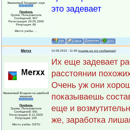
Уважаемый Кандидат наук
это задевает
Профиль
Группа: Пользователи
Сообщений: 907
Регистрация: 29.05.2006
Репутация: 88
Место учебы: ...
Merxx
14.09.2010 - 11:48 (
ссылка на это сообщение
)
Их еще задевает ра
расстоянии похожих
Очень уж они хорош
Уважаемый Всадник на швейной
показываешь состав 
машинке
Профиль
еще и возмутительн
Группа: Пользователи
Сообщений: 691
Регистрация: 8.12.2005
же, заработка лишаю
Репутация: 105
Место учебы: OSTU