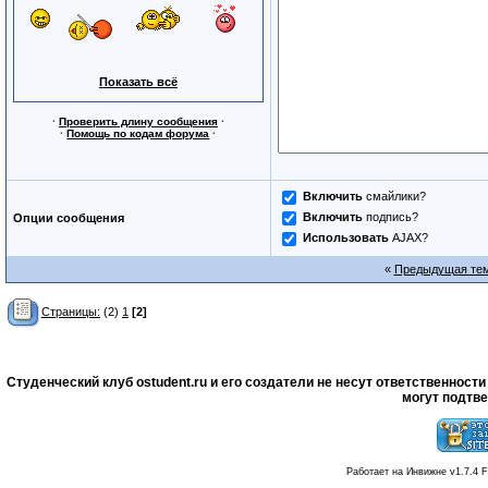
Показать всё
·
Проверить длину сообщения
·
·
Помощь по кодам форума
·
Включить
смайлики?
Включить
подпись?
Опции сообщения
Использовать
AJAX?
«
Предыдущая те
Страницы:
(2)
1
[2]
Студенческий клуб ostudent.ru и его создатели не несут ответственнос
могут подтве
Работает на Инвижне v1.7.4 