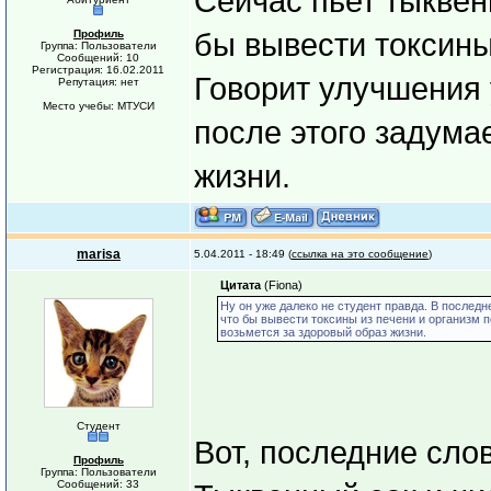
Сейчас пьет тыквен
Профиль
бы вывести токсины
Группа: Пользователи
Сообщений: 10
Регистрация: 16.02.2011
Говорит улучшения 
Репутация: нет
Место учебы: МТУСИ
после этого задума
жизни.
marisa
5.04.2011 - 18:49 (
ссылка на это сообщение
)
Цитата
(Fiona)
Ну он уже далеко не студент правда. В послед
что бы вывести токсины из печени и организм 
возьмется за здоровый образ жизни.
Студент
Вот, последние сл
Профиль
Группа: Пользователи
Сообщений: 33