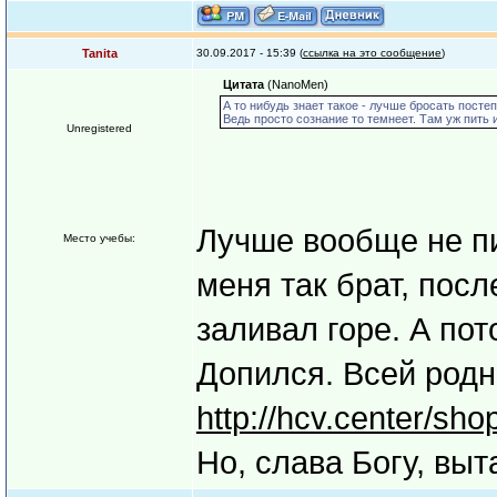
Tanita
30.09.2017 - 15:39 (
ссылка на это сообщение
)
Цитата
(NanoMen)
А то нибудь знает такое - лучше бросать посте
Ведь просто сознание то темнеет. Там уж пить и
Unregistered
Лучше вообще не пи
Место учебы:
меня так брат, посл
заливал горе. А пот
Допился. Всей родн
http://hcv.center/sho
Но, слава Богу, вы