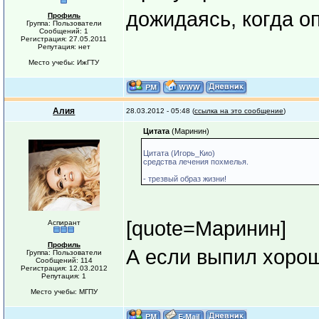
дожидаясь, когда оп
Профиль
Группа: Пользователи
Сообщений: 1
Регистрация: 27.05.2011
Репутация: нет
Место учебы: ИжГТУ
Алия
28.03.2012 - 05:48 (
ссылка на это сообщение
)
Цитата
(Маринин)
Цитата (Игорь_Кио)
средства лечения похмелья.
- трезвый образ жизни!
[quote=Маринин]
Аспирант
Профиль
А если выпил хорош
Группа: Пользователи
Сообщений: 114
Регистрация: 12.03.2012
Репутация: 1
Место учебы: МГПУ