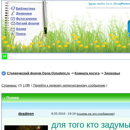
Здравствуйте Гость (
Вход
|
Регис
Библиотека
Дневники
Фотогалереи
Легкий форум
Архив
Поиск
10
Студенческий форум Орла Ostudent.ru
->
Комната досуга
->
Здоровье
Страницы:
(2)
1
[2]
(
Перейти к первому непрочитанному сообщению
)
Пьянка
deadmen
8.05.2010 - 19:19 (
ссылка на это сообщение
)
для того кто задумы