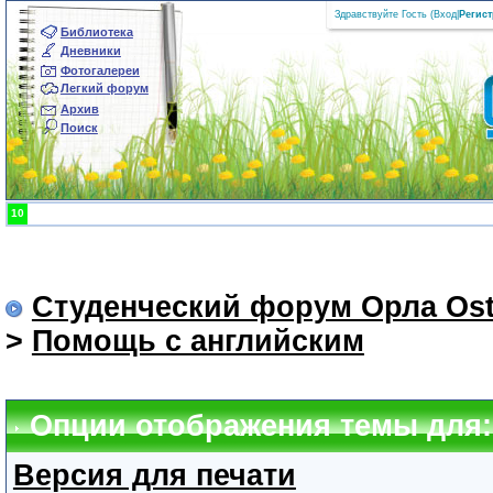
Здравствуйте Гость (
Вход
|
Регис
Библиотека
Дневники
Фотогалереи
Легкий форум
Архив
Поиск
10
Студенческий форум Орла Ost
>
Помощь с английским
Опции отображения темы для:
Версия для печати