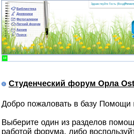
Здравствуйте Гость (
Вход
|
Регис
Библиотека
Дневники
Фотогалереи
Легкий форум
Архив
Поиск
10
Студенческий форум Орла Ost
Добро пожаловать в базу Помощи 
Выберите один из разделов помощ
работой форума, либо воспользуй