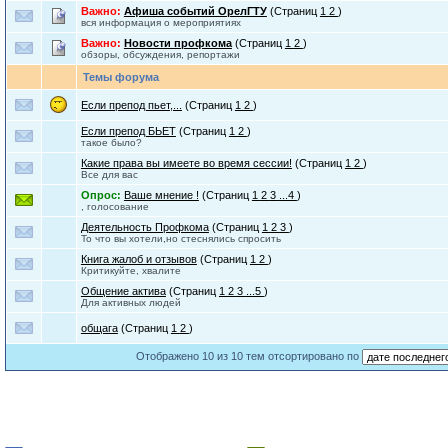
Важно:
Афиша событий ОрелГТУ
(Страниц
1
2
)
вся информация о мероприятиях
Важно:
Новости профкома
(Страниц
1
2
)
обзоры, обсуждения, репортажи
Темы форума
Если препод пьет,...
(Страниц
1
2
)
Если препод БЬЕТ
(Страниц
1
2
)
такое было?
Какие права вы имеете во время сессии!
(Страниц
1
2
)
Все для вас
Опрос:
Ваше мнение !
(Страниц
1
2
3
...4
)
, голосование
Деятельность Профкома
(Страниц
1
2
3
)
То что вы хотели,но стеснялись спросить
Книга жалоб и отзывов
(Страниц
1
2
)
Критикуйте, хвалите
Общение актива
(Страниц
1
2
3
...5
)
Для активных людей
общага
(Страниц
1
2
)
Отображено 10 из 10 тем отсортировано по