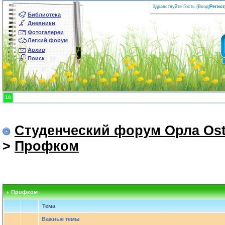
Здравствуйте Гость (
Вход
|
Регис
Библиотека
Дневники
Фотогалереи
Легкий форум
Архив
Поиск
10
Студенческий форум Орла Ost
>
Профком
Профком
Тема
Важные темы