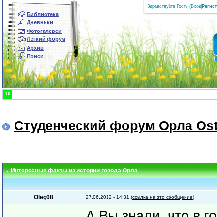
Здравствуйте Гость (
Вход
|
Регис
Библиотека
Дневники
Фотогалереи
Легкий форум
Архив
Поиск
10
Студенческий форум Орла Ost
Интересные факты из истории города Орла
Oleg08
27.06.2012 - 14:31 (
ссылка на это сообщение
)
А Вы знали, что в 