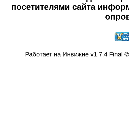
посетителями сайта информ
опров
Работает на Инвижне v1.7.4 Final 