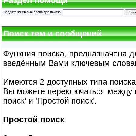
Раздел помощи
Введите ключевые слова для поиска
Поиск тем и сообщений
Функция поиска, предназначена д
введённым Вами ключевым слова
Имеются 2 доступных типа поиска
Вы можете переключаться между 
поиск' и 'Простой поиск'.
Простой поиск