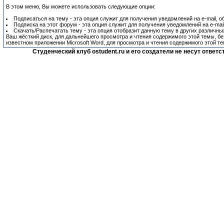
В этом меню, Вы можете использовать следующие опции:
Подписаться на тему - эта опция служит для получения уведомлений на e-mail, 
Подписка на этот форум - эта опция служит для получения уведомлений на e-mai
Скачать/Распечатать тему - эта опция отобразит данную тему в других различных
Ваш жёсткий диск, для дальнейшего просмотра и чтения содержимого этой темы, без
известном приложении Microsoft Word, для просмотра и чтения содержимого этой те
Студенческий клуб ostudent.ru и его создатели не несут отве