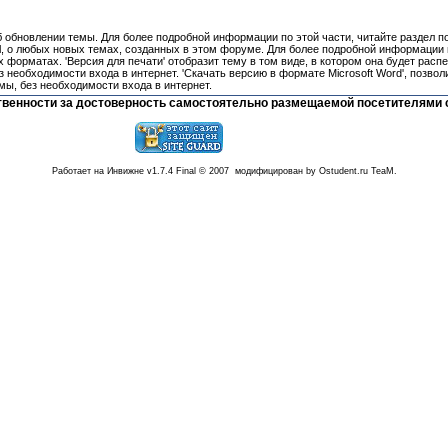
об обновлении темы. Для более подробной информации по этой части, читайте раздел п
l, о любых новых темах, созданных в этом форуме. Для более подробной информации п
 форматах. 'Версия для печати' отобразит тему в том виде, в котором она будет расп
 необходимости входа в интернет. 'Скачать версию в формате Microsoft Word', позвол
мы, без необходимости входа в интернет.
тственности за достоверность самостоятельно размещаемой посетителями 
Работает на Инвижне v1.7.4 Final © 2007 модифицирован by Ostudent.ru TeaM.