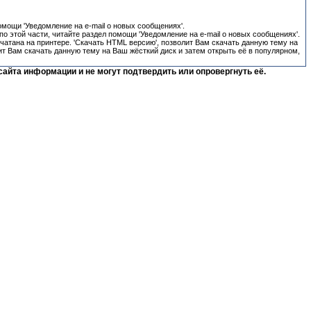
омощи 'Уведомление на e-mail о новых сообщениях'.
о этой части, читайте раздел помощи 'Уведомление на e-mail о новых сообщениях'.
ечатана на принтере. 'Скачать HTML версию', позволит Вам скачать данную тему на
ит Вам скачать данную тему на Ваш жёсткий диск и затем открыть её в популярном,
сайта информации и не могут подтвердить или опровергнуть её.