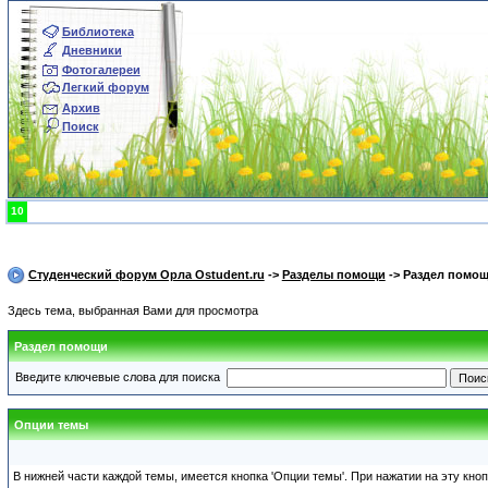
Библиотека
Дневники
Фотогалереи
Легкий форум
Архив
Поиск
10
Студенческий форум Орла Ostudent.ru
->
Разделы помощи
-> Раздел помо
Здесь тема, выбранная Вами для просмотра
Раздел помощи
Введите ключевые слова для поиска
Опции темы
В нижней части каждой темы, имеется кнопка 'Опции темы'. При нажатии на эту кно