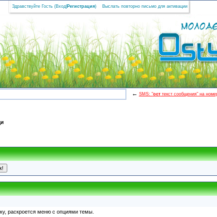
Здравствуйте Гость (
Вход
|
Регистрация
)
Выслать повторно письмо для активации
←
SMS: "
ост
текст сообщения" на номер
щи
пку, раскроется меню с опциями темы.