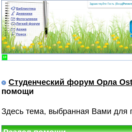
Здравствуйте Гость (
Вход
|
Регис
Библиотека
Дневники
Фотогалереи
Легкий форум
Архив
Поиск
10
Студенческий форум Орла Ost
помощи
Здесь тема, выбранная Вами для 