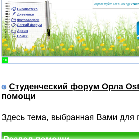
Здравствуйте Гость (
Вход
|
Регис
Библиотека
Дневники
Фотогалереи
Легкий форум
Архив
Поиск
10
Студенческий форум Орла Ost
помощи
Здесь тема, выбранная Вами для 