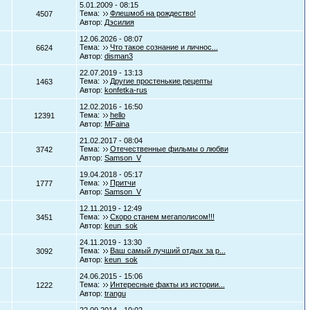
5.01.2009 - 08:15
Тема:
Флешмоб на рождество!
4507
Автор:
Дэсилия
12.06.2026 - 08:07
Тема:
Что такое сознание и личнос...
6624
Автор:
disman3
22.07.2019 - 13:13
Тема:
Другие простенькие рецепты
1463
Автор:
konfetka-rus
12.02.2016 - 16:50
Тема:
hello
12391
Автор:
MFaina
21.02.2017 - 08:04
Тема:
Отечественные фильмы о любви
3742
Автор:
Samson_V
19.04.2018 - 05:17
Тема:
Притчи
1777
Автор:
Samson_V
12.11.2019 - 12:49
Тема:
Скоро станем мегаполисом!!!
3451
Автор:
keun_sok
24.11.2019 - 13:30
Тема:
Ваш самый лучший отдых за р...
3092
Автор:
keun_sok
24.06.2015 - 15:06
Тема:
Интересные факты из истории...
1222
Автор:
trangu