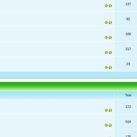
137
92
100
217
23
Тем
172
519
175