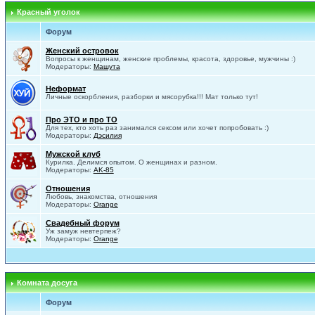
Красный уголок
Форум
Женский островок
Вопросы к женщинам, женские проблемы, красота, здоровье, мужчины :)
Модераторы:
Машута
Неформат
Личные оскорбления, разборки и мясорубка!!! Мат только тут!
Про ЭТО и про ТО
Для тех, кто хоть раз занимался сексом или хочет попробовать :)
Модераторы:
Дэсилия
Мужской клуб
Курилка. Делимся опытом. О женщинах и разном.
Модераторы:
AK-85
Отношения
Любовь, знакомства, отношения
Модераторы:
Orange
Свадебный форум
Уж замуж невтерпеж?
Модераторы:
Orange
Комната досуга
Форум