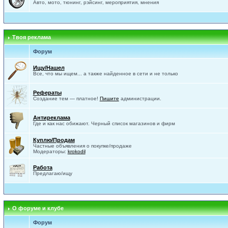
Авто, мото, тюнинг, рэйсинг, мероприятия, мнения
Твоя реклама
Форум
Ищу/Нашел
Все, что мы ищем... а также найденное в сети и не только
Рефераты
Создание тем — платное!
Пишите
администрации.
Антиреклама
Где и как нас обижают. Черный список магазинов и фирм
Куплю/Продам
Частные объявления о покупке/продаже
Модераторы:
krokodil
Работа
Предлагаю/ищу
О форуме и клубе
Форум