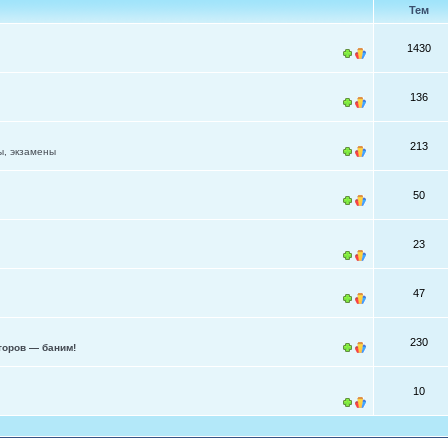
Тем
1430
136
213
ы, экзамены
50
23
47
230
торов — баним!
10