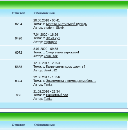
Ответов
Обновления
20.08.2018 - 06:41
Тема:
Магазины стильной одежды
8254
Автор:
student_Slavik
7.04.2020 - 18:26
Тема:
Ху из ху?
9420
Автор:
totprepod
8.01.2020 - 09:38
Тема:
Энергетики заряжают!
6072
Автор:
keun_sok
12.06.2017 - 20:53
Тема:
Какие цветы кому дарить?
5658
Автор:
demko12
22.06.2017 - 18:56
Тема:
Знакомства с помощью мобиль...
8324
Автор:
Tanita
21.02.2016 - 21:34
Тема:
Банкетный зал
966
Автор:
Tanita
Ответов
Обновления