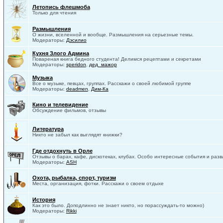
Летопись флешмоба
Только для чтения
Размышления
О жизни, вселенной и вообще. Размышления на серьезные темы.
Модераторы:
Дэсилио
Кухня Злого Админа
Повареная книга бедного студента! Делимся рецептами и секретами
Модераторы:
speridon
,
дед_мажор
Музыка
Все о музыке, певцах, группах. Расскажи о своей любимой группе
Модераторы:
deadmen
,
Дим-Ка
Кино и телевидение
Обсуждение фильмов, отзывы
Литература
Никто не забыл как выглядят книжки?
Где отдохнуть в Орле
Отзывы о барах, кафе, дискотеках, клубах. Особо интересные события и разв
Модераторы:
ASH
Охота, рыбалка, спорт, туризм
Места, организация, фотки. Расскажи о своем отдыхе
История
Как это было. Доподлинно не знает никто, но порассуждать-то можно)
Модераторы:
Rikki