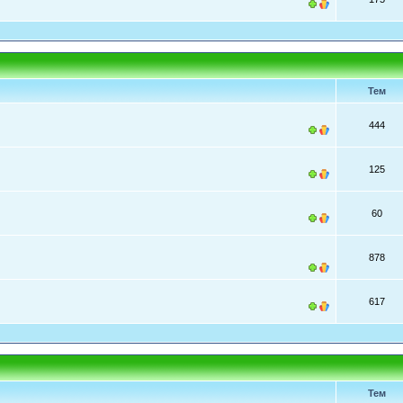
Тем
444
125
60
878
617
Тем