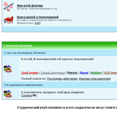
Фан-клуб форума
Встречи, события форума и т.д.
Книга жалоб и предложений
Отзывы и замечания по работе ostudent.ru
Модераторы:
ASH
Статистика форума
1 чел. за последние 10 минут
1
гостей,
0
пользователей и
0
скрытых пользователей
Злой админ
|
Серый кардинал
|
Ректор
|
Декан
|
Моббер
|
V.I.P пер
Полный список по:
Последним действиям
,
Именам пользователей
Сегодняшние именинники
1
пользователь празднует свой день рождения
Cizarius
(
46
)
Студенческий клуб ostudent.ru и его создатели не несут отве