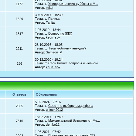
22.09.2014 - 10:02
Тема:
Университетские субботы в М...
1177
Автор:
miitgi
30.09.2017 - 15:39
Тема:
Пьянка
1629
Автор:
Tanita
1.07.2019 - 18:44
Тема:
Вопрос по ЖКХ
1317
Автор:
keun_sok
28.10.2016 - 18:05
Тема:
Твой любимый анекдот?
2211
Автор:
Samson_V
30.12.2020 - 19:24
Тема:
Свой бизнес вопросы и нюансы
286
Автор:
keun_sok
Ответов
Обновления
5.02.2024 - 22:16
Тема:
Совет по выбору смартфона
2565
Автор:
unlock2012
18.02.2017 - 17:49
Тема:
Максимальный безлимит от Ме...
7516
Автор:
demko12
1.06.2021 - 07:42
Тема:
Помогите, может кто знает???
2292