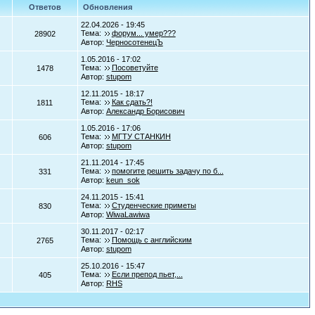
Ответов
Обновления
22.04.2026 - 19:45
Тема:
форум... умер???
28902
Автор:
ЧерносотенецЪ
1.05.2016 - 17:02
Тема:
Посоветуйте
1478
Автор:
stupom
12.11.2015 - 18:17
Тема:
Как сдать?!
1811
Автор:
Александр Борисович
1.05.2016 - 17:06
Тема:
МГТУ СТАНКИН
606
Автор:
stupom
21.11.2014 - 17:45
Тема:
помогите решить задачу по б...
331
Автор:
keun_sok
24.11.2015 - 15:41
Тема:
Студенческие приметы
830
Автор:
WiwaLawiwa
30.11.2017 - 02:17
Тема:
Помощь с английским
2765
Автор:
stupom
25.10.2016 - 15:47
Тема:
Если препод пьет,...
405
Автор:
RHS