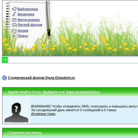
Библиотека
Дневники
Фотогалереи
Легкий форум
Архив
Поиск
10
Студенческий форум Орла Ostudent.ru
Здравствуйте Гость!
Войдите
или
Зарегистрируйтесь
!
ВНИМАНИЕ! Чтобы отправлять SMS, голосовать и повышать репута
За сегодняшний день имеется 0 сообщений в 0 темах
Активные темы
Студенческая жизнь