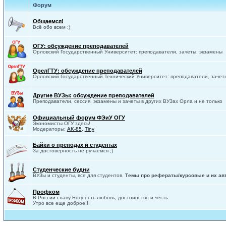
Форум
Общаемся!
Всё обо всем :)
ОГУ: обсуждение преподавателей
Орловский Государственный Университет: преподаватели, зачеты, экзамены
ОрелГТУ: обсуждение преподавателей
Орловский Государственный Технический Университет: преподаватели, зачет
Другие ВУЗы: обсуждение преподавателей
Преподаватели, сессия, экзамены и зачеты в других ВУЗах Орла и не только
Официальный форум ФЭиУ ОГУ
Экономисты ОГУ здесь!
Модераторы:
AK-85
,
Tiny
Байки о преподах и студентах
За достоверность не ручаемся ;)
Студенческие будни
ВУЗы и студенты, все для студентов.
Темы про рефераты/курсовые и их ав
Профком
В России славу Богу есть любовь, достоинство и честь
Утро все еще доброе!!!