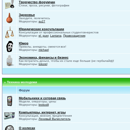
Творчество форумчан
Стихи, проза, рисунки, фотографии
Здоровье
Заходите, полечитесь
Модераторы:
su27
Юридические консультации
Консультации от профессиональных студентов-юристов
Модераторы:
el_guer
,
Lantana
,
Правозащитник
Юмор
Приколы, анекдоты, смеются все!
Модераторы:
michael
Экономика, финансы и бизнес
Как потратить деньги, чтобы их стало еще больше (не гербалайф)!
Модераторы:
lokorel
Техника молодежи
Форум
Мобильники и сотовая связь
Модели, операторы, цены
Модераторы:
krokodil
Компьютеры, интернет, игры
Консультации, мнения, предпочтения
Модераторы:
Ленивый Вычислитель
О колесах