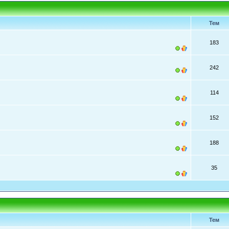
Тем
183
242
114
152
188
35
Тем