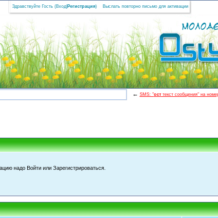
Здравствуйте Гость (
Вход
|
Регистрация
)
Выслать повторно письмо для активации
←
SMS: "
ост
текст сообщения" на номер
цию надо Войти или Зарегистрироваться.