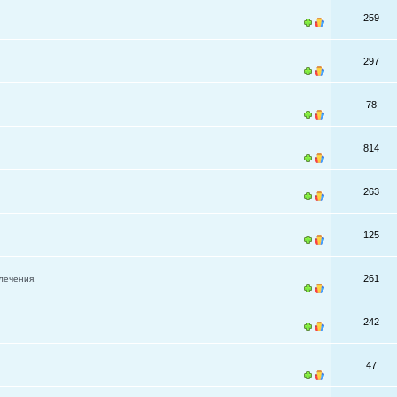
259
297
78
814
263
125
261
лечения.
242
47