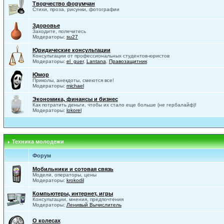
Творчество форумчан
Стихи, проза, рисунки, фотографии
Здоровье
Заходите, полечитесь
Модераторы:
su27
Юридические консультации
Консультации от профессиональных студентов-юристов
Модераторы:
el_guer
,
Lantana
,
Правозащитник
Юмор
Приколы, анекдоты, смеются все!
Модераторы:
michael
Экономика, финансы и бизнес
Как потратить деньги, чтобы их стало еще больше (не гербалайф)!
Модераторы:
lokorel
Техника молодежи
Форум
Мобильники и сотовая связь
Модели, операторы, цены
Модераторы:
krokodil
Компьютеры, интернет, игры
Консультации, мнения, предпочтения
Модераторы:
Ленивый Вычислитель
О колесах