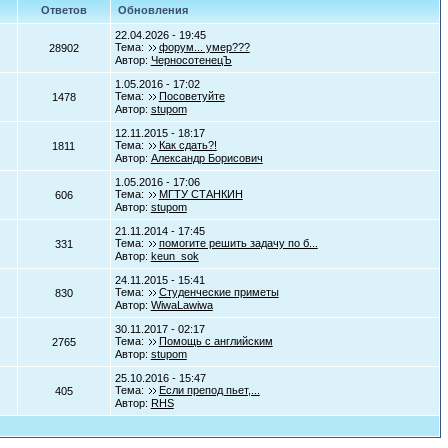
Ответов
Обновления
22.04.2026 - 19:45
Тема:
форум... умер???
28902
Автор:
ЧерносотенецЪ
1.05.2016 - 17:02
Тема:
Посоветуйте
1478
Автор:
stupom
12.11.2015 - 18:17
Тема:
Как сдать?!
1811
Автор:
Александр Борисович
1.05.2016 - 17:06
Тема:
МГТУ СТАНКИН
606
Автор:
stupom
21.11.2014 - 17:45
Тема:
помогите решить задачу по б...
331
Автор:
keun_sok
24.11.2015 - 15:41
Тема:
Студенческие приметы
830
Автор:
WiwaLawiwa
30.11.2017 - 02:17
Тема:
Помощь с английским
2765
Автор:
stupom
25.10.2016 - 15:47
Тема:
Если препод пьет,...
405
Автор:
RHS