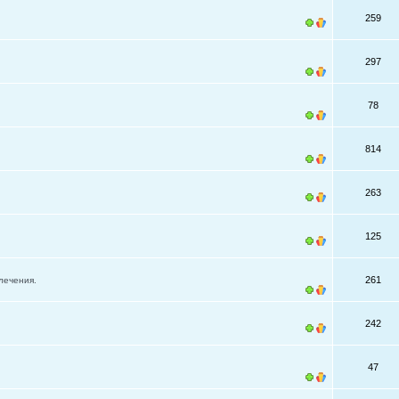
259
297
78
814
263
125
261
лечения.
242
47