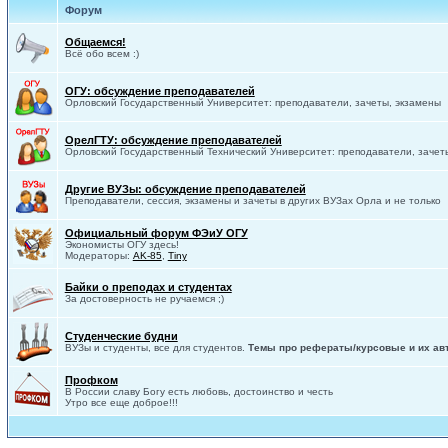
Форум
Общаемся!
Всё обо всем :)
ОГУ: обсуждение преподавателей
Орловский Государственный Университет: преподаватели, зачеты, экзамены
ОрелГТУ: обсуждение преподавателей
Орловский Государственный Технический Университет: преподаватели, зачет
Другие ВУЗы: обсуждение преподавателей
Преподаватели, сессия, экзамены и зачеты в других ВУЗах Орла и не только
Официальный форум ФЭиУ ОГУ
Экономисты ОГУ здесь!
Модераторы:
AK-85
,
Tiny
Байки о преподах и студентах
За достоверность не ручаемся ;)
Студенческие будни
ВУЗы и студенты, все для студентов.
Темы про рефераты/курсовые и их ав
Профком
В России славу Богу есть любовь, достоинство и честь
Утро все еще доброе!!!