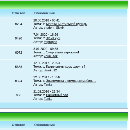
Ответов
Обновления
20.08.2018 - 06:41
Тема:
Магазины стильной одежды
8254
Автор:
student_Slavik
7.04.2020 - 18:26
Тема:
Ху из ху?
9420
Автор:
totprepod
8.01.2020 - 09:38
Тема:
Энергетики заряжают!
6072
Автор:
keun_sok
12.06.2017 - 20:53
Тема:
Какие цветы кому дарить?
5658
Автор:
demko12
22.06.2017 - 18:56
Тема:
Знакомства с помощью мобиль...
8324
Автор:
Tanita
21.02.2016 - 21:34
Тема:
Банкетный зал
966
Автор:
Tanita
Ответов
Обновления