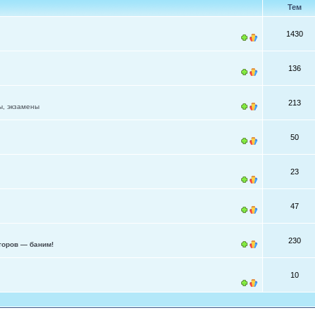
Тем
1430
136
213
ы, экзамены
50
23
47
230
торов — баним!
10