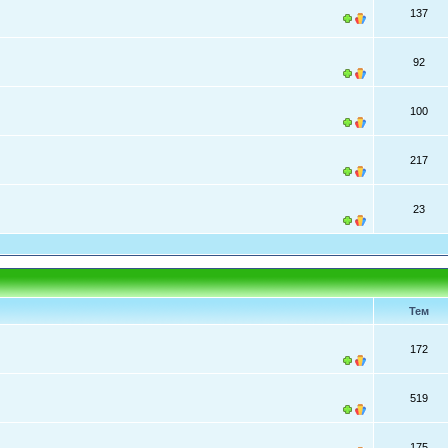
137
92
100
217
23
Тем
172
519
175