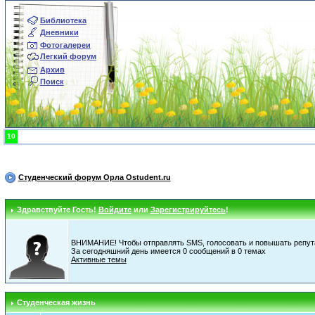
Библиотека
Дневники
Фотогалереи
Легкий форум
Архив
Поиск
10
Студенческий форум Орла Ostudent.ru
Здравствуйте Гость!
Войдите
или
Зарегистрируйтесь
!
ВНИМАНИЕ! Чтобы отправлять SMS, голосовать и повышать репута
За сегодняшний день имеется 0 сообщений в 0 темах
Активные темы
Студенческая жизнь