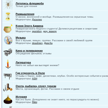
Летопись флешмоба
Только для чтения
Размышления
О жизни, вселенной и вообще. Размышления на серьезные темы.
Модераторы:
Дэсилио
Кухня Злого Админа
Повареная книга бедного студента! Делимся рецептами и секретами
Модераторы:
speridon
,
дед_мажор
Музыка
Все о музыке, певцах, группах. Расскажи о своей любимой группе
Модераторы:
deadmen
,
Дим-Ка
Кино и телевидение
Обсуждение фильмов, отзывы
Литература
Никто не забыл как выглядят книжки?
Где отдохнуть в Орле
Отзывы о барах, кафе, дискотеках, клубах. Особо интересные события и разв
Модераторы:
ASH
Охота, рыбалка, спорт, туризм
Места, организация, фотки. Расскажи о своем отдыхе
История
Как это было. Доподлинно не знает никто, но порассуждать-то можно)
Модераторы:
Rikki