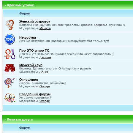
Красный уголок
Форум
Женский островок
Вопросы к женщинам, женские проблемы, красота, здоровье, мужчины :)
Модераторы:
Машута
Неформат
Личные оскорбления, разборки и мясорубка!!! Мат только тут!
Про ЭТО и про ТО
Для тех, кто хоть раз занимался сексом или хочет попробовать :)
Модераторы:
Дэсилия
Мужской клуб
Курилка. Делимся опытом. О женщинах и разном.
Модераторы:
AK-85
Отношения
Любовь, знакомства, отношения
Модераторы:
Orange
Свадебный форум
Уж замуж невтерпеж?
Модераторы:
Orange
Комната досуга
Форум