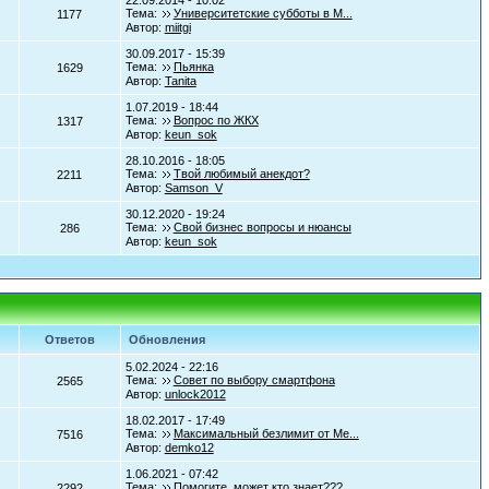
22.09.2014 - 10:02
Тема:
Университетские субботы в М...
1177
Автор:
miitgi
30.09.2017 - 15:39
Тема:
Пьянка
1629
Автор:
Tanita
1.07.2019 - 18:44
Тема:
Вопрос по ЖКХ
1317
Автор:
keun_sok
28.10.2016 - 18:05
Тема:
Твой любимый анекдот?
2211
Автор:
Samson_V
30.12.2020 - 19:24
Тема:
Свой бизнес вопросы и нюансы
286
Автор:
keun_sok
Ответов
Обновления
5.02.2024 - 22:16
Тема:
Совет по выбору смартфона
2565
Автор:
unlock2012
18.02.2017 - 17:49
Тема:
Максимальный безлимит от Ме...
7516
Автор:
demko12
1.06.2021 - 07:42
Тема:
Помогите, может кто знает???
2292