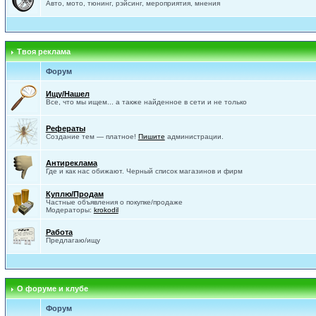
Авто, мото, тюнинг, рэйсинг, мероприятия, мнения
Твоя реклама
Форум
Ищу/Нашел
Все, что мы ищем... а также найденное в сети и не только
Рефераты
Создание тем — платное!
Пишите
администрации.
Антиреклама
Где и как нас обижают. Черный список магазинов и фирм
Куплю/Продам
Частные объявления о покупке/продаже
Модераторы:
krokodil
Работа
Предлагаю/ищу
О форуме и клубе
Форум