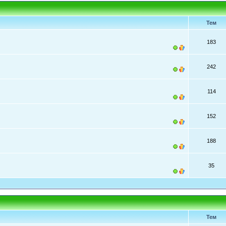
Тем
183
242
114
152
188
35
Тем