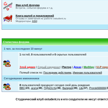
Фан-клуб форума
Встречи, события форума и т.д.
Книга жалоб и предложений
Отзывы и замечания по работе ostudent.ru
Модераторы:
ASH
Статистика форума
1 чел. за последние 10 минут
1
гостей,
0
пользователей и
0
скрытых пользователей
Злой админ
|
Серый кардинал
|
Ректор
|
Декан
|
Моббер
|
V.I.P пер
Полный список по:
Последним действиям
,
Именам пользователей
Сегодняшние именинники
8
пользователей празднуют сегодня свой день рождения
ВВС
(
23
),
агата
(
39
),
П@кОстЬ
(
39
),
Валерия
(
39
),
Lilu
(
37
),
Prorok666666
(
Студенческий клуб ostudent.ru и его создатели не несут отве