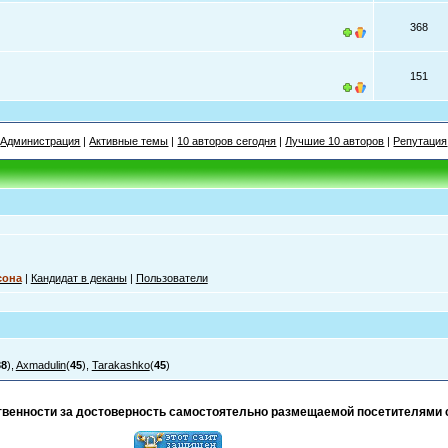
368
151
Администрация
|
Активные темы
|
10 авторов сегодня
|
Лучшие 10 авторов
|
Репутация
сона
|
Кандидат в деканы
|
Пользователи
38
),
Axmadulin
(
45
),
Tarakashko
(
45
)
тственности за достоверность самостоятельно размещаемой посетителями 