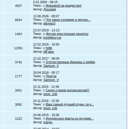
5.01.2009 - 08:15
Тема:
Флешмоб на рождество!
4507
Автор:
Дэсилия
12.06.2026 - 08:07
Тема:
Что такое сознание и личнос...
6624
Автор:
disman3
22.07.2019 - 13:13
Тема:
Другие простенькие рецепты
1463
Автор:
konfetka-rus
12.02.2016 - 16:50
Тема:
hello
12391
Автор:
MFaina
21.02.2017 - 08:04
Тема:
Отечественные фильмы о любви
3742
Автор:
Samson_V
19.04.2018 - 05:17
Тема:
Притчи
1777
Автор:
Samson_V
12.11.2019 - 12:49
Тема:
Скоро станем мегаполисом!!!
3451
Автор:
keun_sok
24.11.2019 - 13:30
Тема:
Ваш самый лучший отдых за р...
3092
Автор:
keun_sok
24.06.2015 - 15:06
Тема:
Интересные факты из истории...
1222
Автор:
trangu