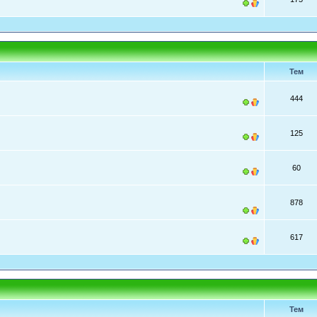
Тем
444
125
60
878
617
Тем