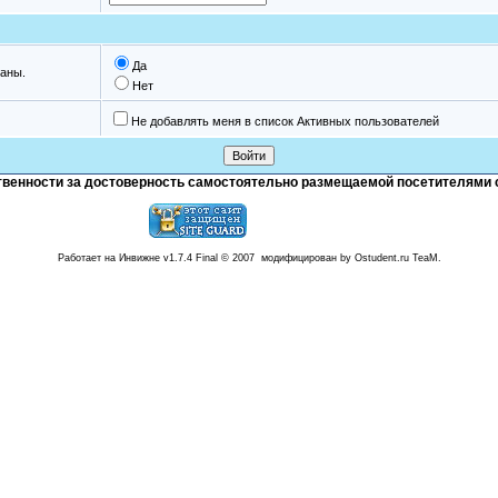
Да
аны.
Нет
Не добавлять меня в список Активных пользователей
тственности за достоверность самостоятельно размещаемой посетителями 
Работает на Инвижне v1.7.4 Final © 2007 модифицирован by Ostudent.ru TeaM.