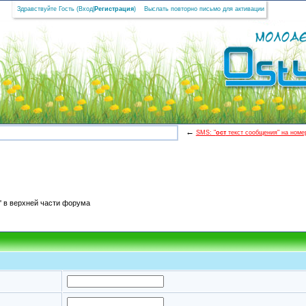
Здравствуйте Гость (
Вход
|
Регистрация
)
Выслать повторно письмо для активации
←
SMS: "
ост
текст сообщения" на номер
' в верхней части форума