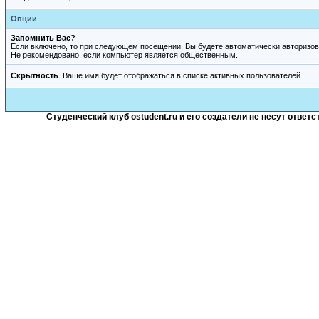
Опции
Запомнить Вас?
Если включено, то при следующем посещении, Вы будете автоматически авторизов
Не рекомендовано, если компьютер является общественным.
Скрытность
. Ваше имя будет отображаться в списке активных пользователей.
Студенческий клуб ostudent.ru и его создатели не несут отве