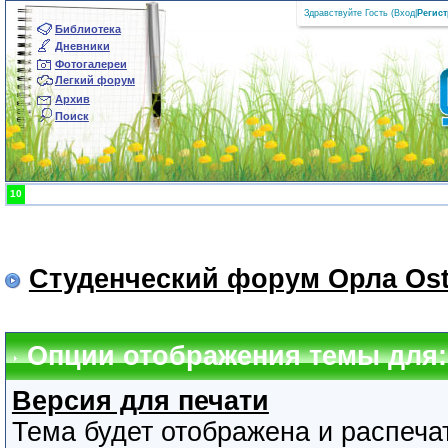
Здравствуйте Гость (
Вход
|
Регис
Библиотека
Дневники
Фотогалереи
Легкий форум
Архив
Поиск
10
Студенческий форум Орла Ost
Опции отображения темы для: 
Версия для печати
Тема будет отображена и распеча