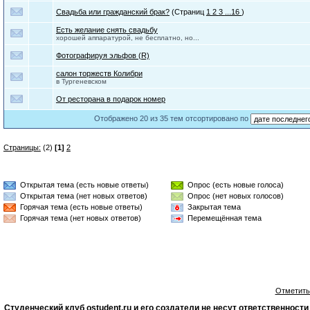
Свадьба или гражданский брак?
(Страниц
1
2
3
...16
)
Есть желание снять свадьбу
хорошей аппаратурой, не бесплатно, но...
Фотографируя эльфов (R)
салон торжеств Колибри
в Тургеневском
От ресторана в подарок номер
Отображено 20 из 35 тем отсортировано по
Страницы:
(2)
[1]
2
Открытая тема (есть новые ответы)
Опрос (есть новые голоса)
Открытая тема (нет новых ответов)
Опрос (нет новых голосов)
Горячая тема (есть новые ответы)
Закрытая тема
Горячая тема (нет новых ответов)
Перемещённая тема
Отметить
Студенческий клуб ostudent.ru и его создатели не несут ответственнос