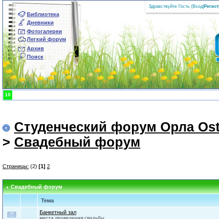
Здравствуйте Гость (
Вход
|
Регис
Библиотека
Дневники
Фотогалереи
Легкий форум
Архив
Поиск
10
Студенческий форум Орла Ost
>
Свадебный форум
Страницы:
(2)
[1]
2
Свадебный форум
Тема
Банкетный зал
места проведения свадьбы