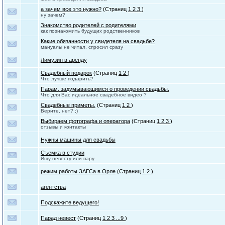
а зачем все это нужно?
(Страниц
1
2
3
)
ну зачем?
Знакомство родителей с родителями
как познакомить будущих родственников
Какие обязанности у свидетеля на свадьбе?
мануалы не читал, спросил сразу
Лимузин в аренду
Свадебный подарок
(Страниц
1
2
)
Что лучше подарить?
Парам, задумывающимся о проведении свадьбы.
Что для Вас идеальное свадебное видео ?
Свадебные приметы.
(Страниц
1
2
)
Верите, нет? ;)
Выбираем фотографа и оператора
(Страниц
1
2
3
)
отзывы и контакты
Нужны машины для свадьбы
Съемка в студии
Ищу невесту или пару
режим работы ЗАГСа в Орле
(Страниц
1
2
)
агентства
Подскажите ведущего!
Парад невест
(Страниц
1
2
3
...9
)