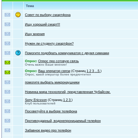
Тема
Совет по выбору смартфона
Ищу хороший смарт!!!
Ищу мнения
Нужен ли студенту смартфон?
Помогите подобрать коммуникатор с двумя симками
Опрос:
Опрос про сотовую связь
Очень важно Ваше мнение!
Опрос:
Ваш оператор связи
(Страниц
1
2
3
...5
)
Опрос, какой оператор более предпочтител
помогите выбрать микронаушники
Новинка мира технологий, представленная Чубайсом.
Sony Ericsson
(Страниц
1
2
3
)
Клуб пользователей
Посоветуйте в выборе телефона
Противоударный, водонепроницаемый телефон
Забавное видео про телефон