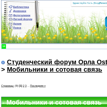
Здравствуйте Гость (
Вход
|
Регис
Библиотека
Дневники
Фотогалереи
Легкий форум
Архив
Поиск
10
Студенческий форум Орла Ost
>
Мобильники и сотовая связь
Страницы:
(9)
[1]
2
3
...
Последняя »
Мобильники и сотовая связь