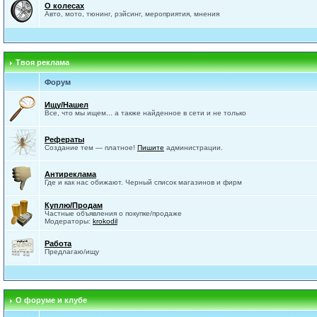
О колесах
Авто, мото, тюнинг, рэйсинг, мероприятия, мнения
Твоя реклама
Форум
Ищу/Нашел
Все, что мы ищем... а также найденное в сети и не только
Рефераты
Создание тем — платное!
Пишите
администрации.
Антиреклама
Где и как нас обижают. Черный список магазинов и фирм
Куплю/Продам
Частные объявления о покупке/продаже
Модераторы:
krokodil
Работа
Предлагаю/ищу
О форуме и клубе