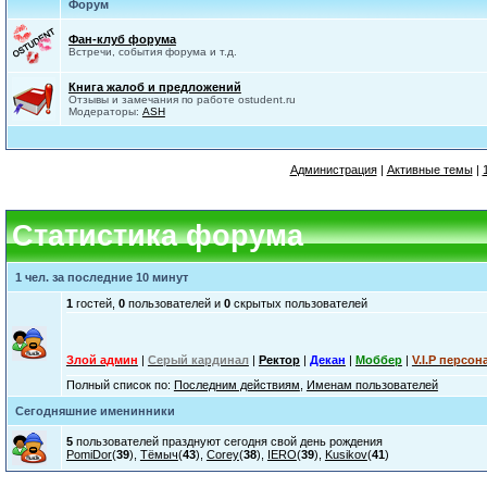
Форум
Фан-клуб форума
Встречи, события форума и т.д.
Книга жалоб и предложений
Отзывы и замечания по работе ostudent.ru
Модераторы:
ASH
Администрация
|
Активные темы
|
Статистика форума
1 чел. за последние 10 минут
1
гостей,
0
пользователей и
0
скрытых пользователей
Злой админ
|
Серый кардинал
|
Ректор
|
Декан
|
Моббер
|
V.I.P персон
Полный список по:
Последним действиям
,
Именам пользователей
Сегодняшние именинники
5
пользователей празднуют сегодня свой день рождения
PomiDor
(
39
),
Тёмыч
(
43
),
Corey
(
38
),
IERO
(
39
),
Kusikov
(
41
)