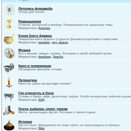
Летопись флешмоба
Только для чтения
Размышления
О жизни, вселенной и вообще. Размышления на серьезные темы.
Модераторы:
Дэсилио
Кухня Злого Админа
Повареная книга бедного студента! Делимся рецептами и секретами
Модераторы:
speridon
,
дед_мажор
Музыка
Все о музыке, певцах, группах. Расскажи о своей любимой группе
Модераторы:
deadmen
,
Дим-Ка
Кино и телевидение
Обсуждение фильмов, отзывы
Литература
Никто не забыл как выглядят книжки?
Где отдохнуть в Орле
Отзывы о барах, кафе, дискотеках, клубах. Особо интересные события и разв
Модераторы:
ASH
Охота, рыбалка, спорт, туризм
Места, организация, фотки. Расскажи о своем отдыхе
История
Как это было. Доподлинно не знает никто, но порассуждать-то можно)
Модераторы:
Rikki