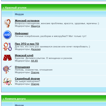
Красный уголок
Форум
Женский островок
Вопросы к женщинам, женские проблемы, красота, здоровье, мужчины :)
Модераторы:
Машута
Неформат
Личные оскорбления, разборки и мясорубка!!! Мат только тут!
Про ЭТО и про ТО
Для тех, кто хоть раз занимался сексом или хочет попробовать :)
Модераторы:
Дэсилия
Мужской клуб
Курилка. Делимся опытом. О женщинах и разном.
Модераторы:
AK-85
Отношения
Любовь, знакомства, отношения
Модераторы:
Orange
Свадебный форум
Уж замуж невтерпеж?
Модераторы:
Orange
Комната досуга
Форум