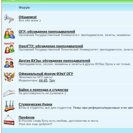
Форум
Общаемся!
Всё обо всем :)
ОГУ: обсуждение преподавателей
Орловский Государственный Университет: преподаватели, зачеты, экзамены
ОрелГТУ: обсуждение преподавателей
Орловский Государственный Технический Университет: преподаватели, зачет
Другие ВУЗы: обсуждение преподавателей
Преподаватели, сессия, экзамены и зачеты в других ВУЗах Орла и не только
Официальный форум ФЭиУ ОГУ
Экономисты ОГУ здесь!
Модераторы:
AK-85
,
Tiny
Байки о преподах и студентах
За достоверность не ручаемся ;)
Студенческие будни
ВУЗы и студенты, все для студентов.
Темы про рефераты/курсовые и их авт
Профком
В России славу Богу есть любовь, достоинство и честь
Утро все еще доброе!!!