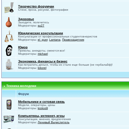
Творчество форумчан
Стихи, проза, рисунки, фотографии
Здоровье
Заходите, полечитесь
Модераторы:
su27
Юридические консультации
Консультации от профессиональных студентов-юристов
Модераторы:
el_guer
,
Lantana
,
Правозащитник
Юмор
Приколы, анекдоты, смеются все!
Модераторы:
michael
Экономика, финансы и бизнес
Как потратить деньги, чтобы их стало еще больше (не гербалайф)!
Модераторы:
lokorel
Техника молодежи
Форум
Мобильники и сотовая связь
Модели, операторы, цены
Модераторы:
krokodil
Компьютеры, интернет, игры
Консультации, мнения, предпочтения
Модераторы:
Ленивый Вычислитель