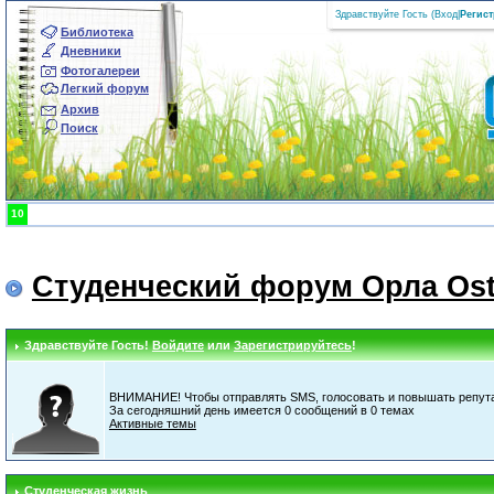
Здравствуйте Гость (
Вход
|
Регис
Библиотека
Дневники
Фотогалереи
Легкий форум
Архив
Поиск
9
Студенческий форум Орла Ost
Здравствуйте Гость!
Войдите
или
Зарегистрируйтесь
!
ВНИМАНИЕ! Чтобы отправлять SMS, голосовать и повышать репута
За сегодняшний день имеется 0 сообщений в 0 темах
Активные темы
Студенческая жизнь