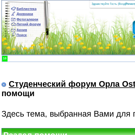
Здравствуйте Гость (
Вход
|
Регис
Библиотека
Дневники
Фотогалереи
Легкий форум
Архив
Поиск
10
Студенческий форум Орла Ost
помощи
Здесь тема, выбранная Вами для 