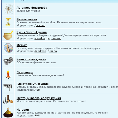
Летопись флешмоба
Только для чтения
Размышления
О жизни, вселенной и вообще. Размышления на серьезные темы.
Модераторы:
Дэсилио
Кухня Злого Админа
Повареная книга бедного студента! Делимся рецептами и секретами
Модераторы:
speridon
,
дед_мажор
Музыка
Все о музыке, певцах, группах. Расскажи о своей любимой группе
Модераторы:
deadmen
,
Дим-Ка
Кино и телевидение
Обсуждение фильмов, отзывы
Литература
Никто не забыл как выглядят книжки?
Где отдохнуть в Орле
Отзывы о барах, кафе, дискотеках, клубах. Особо интересные события и разв
Модераторы:
ASH
Охота, рыбалка, спорт, туризм
Места, организация, фотки. Расскажи о своем отдыхе
История
Как это было. Доподлинно не знает никто, но порассуждать-то можно)
Модераторы:
Rikki