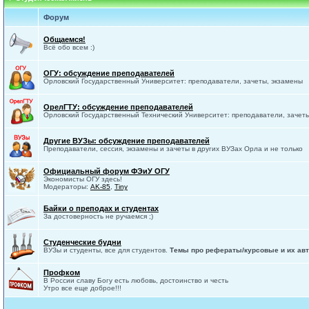
Форум
Общаемся!
Всё обо всем :)
ОГУ: обсуждение преподавателей
Орловский Государственный Университет: преподаватели, зачеты, экзамены
ОрелГТУ: обсуждение преподавателей
Орловский Государственный Технический Университет: преподаватели, зачет
Другие ВУЗы: обсуждение преподавателей
Преподаватели, сессия, экзамены и зачеты в других ВУЗах Орла и не только
Официальный форум ФЭиУ ОГУ
Экономисты ОГУ здесь!
Модераторы:
AK-85
,
Tiny
Байки о преподах и студентах
За достоверность не ручаемся ;)
Студенческие будни
ВУЗы и студенты, все для студентов.
Темы про рефераты/курсовые и их авт
Профком
В России славу Богу есть любовь, достоинство и честь
Утро все еще доброе!!!