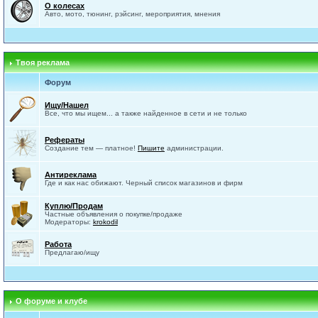
О колесах
Авто, мото, тюнинг, рэйсинг, мероприятия, мнения
Твоя реклама
Форум
Ищу/Нашел
Все, что мы ищем... а также найденное в сети и не только
Рефераты
Создание тем — платное!
Пишите
администрации.
Антиреклама
Где и как нас обижают. Черный список магазинов и фирм
Куплю/Продам
Частные объявления о покупке/продаже
Модераторы:
krokodil
Работа
Предлагаю/ищу
О форуме и клубе