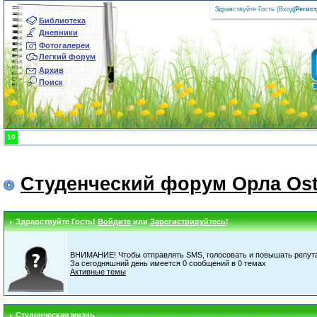
Здравствуйте Гость (
Вход
|
Регис
Библиотека
Дневники
Фотогалереи
Легкий форум
Архив
Поиск
10
Студенческий форум Орла Ost
Здравствуйте Гость!
Войдите
или
Зарегистрируйтесь
!
ВНИМАНИЕ! Чтобы отправлять SMS, голосовать и повышать репута
За сегодняшний день имеется 0 сообщений в 0 темах
Активные темы
Студенческая жизнь