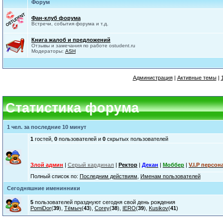
Форум
Фан-клуб форума
Встречи, события форума и т.д.
Книга жалоб и предложений
Отзывы и замечания по работе ostudent.ru
Модераторы:
ASH
Администрация
|
Активные темы
|
Статистика форума
1 чел. за последние 10 минут
1
гостей,
0
пользователей и
0
скрытых пользователей
Злой админ
|
Серый кардинал
|
Ректор
|
Декан
|
Моббер
|
V.I.P персон
Полный список по:
Последним действиям
,
Именам пользователей
Сегодняшние именинники
5
пользователей празднуют сегодня свой день рождения
PomiDor
(
39
),
Тёмыч
(
43
),
Corey
(
38
),
IERO
(
39
),
Kusikov
(
41
)