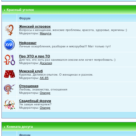
Красный уголок
Форум
Женский островок
Вопросы к женщинам, женские проблемы, красота, здоровье, мужчины :)
Модераторы:
Машута
Неформат
Личные оскорбления, разборки и мясорубка!!! Мат только тут!
Про ЭТО и про ТО
Для тех, кто хоть раз занимался сексом или хочет попробовать :)
Модераторы:
Дэсилия
Мужской клуб
Курилка. Делимся опытом. О женщинах и разном.
Модераторы:
AK-85
Отношения
Любовь, знакомства, отношения
Модераторы:
Orange
Свадебный форум
Уж замуж невтерпеж?
Модераторы:
Orange
Комната досуга
Форум