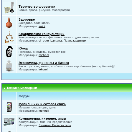
Творчество форумчан
Стихи, проза, рисунки, фотографии
Здоровье
Заходите, полечитесь
Модераторы:
su27
Юридические консультации
Консультации от профессиональных студентов-юристов
Модераторы:
el_guer
,
Lantana
,
Правозащитник
Юмор
Приколы, анекдоты, смеются все!
Модераторы:
michael
Экономика, финансы и бизнес
Как потратить деньги, чтобы их стало еще больше (не гербалайф)!
Модераторы:
lokorel
Техника молодежи
Форум
Мобильники и сотовая связь
Модели, операторы, цены
Модераторы:
krokodil
Компьютеры, интернет, игры
Консультации, мнения, предпочтения
Модераторы:
Ленивый Вычислитель