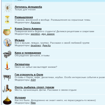
Летопись флешмоба
Только для чтения
Размышления
О жизни, вселенной и вообще. Размышления на серьезные темы.
Модераторы:
Дэсилио
Кухня Злого Админа
Повареная книга бедного студента! Делимся рецептами и секретами
Модераторы:
speridon
,
дед_мажор
Музыка
Все о музыке, певцах, группах. Расскажи о своей любимой группе
Модераторы:
deadmen
,
Дим-Ка
Кино и телевидение
Обсуждение фильмов, отзывы
Литература
Никто не забыл как выглядят книжки?
Где отдохнуть в Орле
Отзывы о барах, кафе, дискотеках, клубах. Особо интересные события и разв
Модераторы:
ASH
Охота, рыбалка, спорт, туризм
Места, организация, фотки. Расскажи о своем отдыхе
История
Как это было. Доподлинно не знает никто, но порассуждать-то можно)
Модераторы:
Rikki