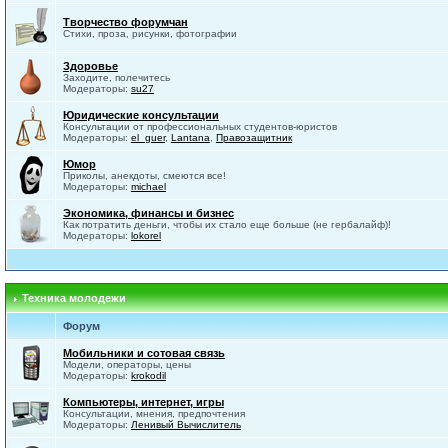
Творчество форумчан
Стихи, проза, рисунки, фотографии
Здоровье
Заходите, полечитесь
Модераторы:
su27
Юридические консультации
Консультации от профессиональных студентов-юристов
Модераторы:
el_guer
,
Lantana
,
Правозащитник
Юмор
Приколы, анекдоты, смеются все!
Модераторы:
michael
Экономика, финансы и бизнес
Как потратить деньги, чтобы их стало еще больше (не гербалайф)!
Модераторы:
lokorel
Техника молодежи
Форум
Мобильники и сотовая связь
Модели, операторы, цены
Модераторы:
krokodil
Компьютеры, интернет, игры
Консультации, мнения, предпочтения
Модераторы:
Ленивый Вычислитель