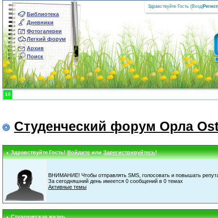
Здравствуйте Гость (
Вход
|
Регис
Библиотека
Дневники
Фотогалереи
Легкий форум
Архив
Поиск
10
Студенческий форум Орла Ost
Здравствуйте Гость!
Войдите
или
Зарегистрируйтесь
!
ВНИМАНИЕ! Чтобы отправлять SMS, голосовать и повышать репута
За сегодняшний день имеется 0 сообщений в 0 темах
Активные темы
Студенческая жизнь