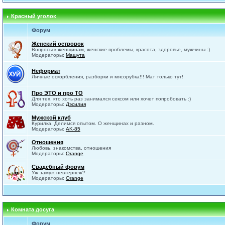
Красный уголок
Форум
Женский островок
Вопросы к женщинам, женские проблемы, красота, здоровье, мужчины :)
Модераторы:
Машута
Неформат
Личные оскорбления, разборки и мясорубка!!! Мат только тут!
Про ЭТО и про ТО
Для тех, кто хоть раз занимался сексом или хочет попробовать :)
Модераторы:
Дэсилия
Мужской клуб
Курилка. Делимся опытом. О женщинах и разном.
Модераторы:
AK-85
Отношения
Любовь, знакомства, отношения
Модераторы:
Orange
Свадебный форум
Уж замуж невтерпеж?
Модераторы:
Orange
Комната досуга
Форум