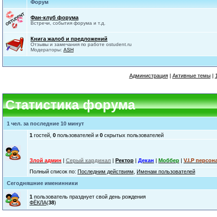
Форум
Фан-клуб форума
Встречи, события форума и т.д.
Книга жалоб и предложений
Отзывы и замечания по работе ostudent.ru
Модераторы:
ASH
Администрация
|
Активные темы
|
Статистика форума
1 чел. за последние 10 минут
1
гостей,
0
пользователей и
0
скрытых пользователей
Злой админ
|
Серый кардинал
|
Ректор
|
Декан
|
Моббер
|
V.I.P персон
Полный список по:
Последним действиям
,
Именам пользователей
Сегодняшние именинники
1
пользователь празднует свой день рождения
ФЁКЛА
(
38
)