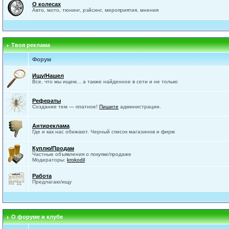
О колесах
Авто, мото, тюнинг, рэйсинг, мероприятия, мнения
Твоя реклама
Форум
Ищу/Нашел
Все, что мы ищем... а также найденное в сети и не только
Рефераты
Создание тем — платное!
Пишите
администрации.
Антиреклама
Где и как нас обижают. Черный список магазинов и фирм
Куплю/Продам
Частные объявления о покупке/продаже
Модераторы:
krokodil
Работа
Предлагаю/ищу
О форуме и клубе