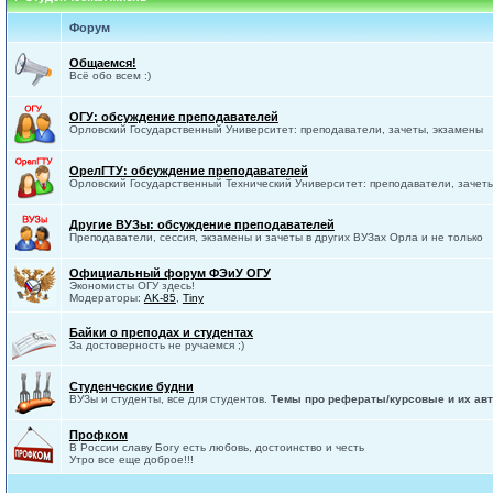
Форум
Общаемся!
Всё обо всем :)
ОГУ: обсуждение преподавателей
Орловский Государственный Университет: преподаватели, зачеты, экзамены
ОрелГТУ: обсуждение преподавателей
Орловский Государственный Технический Университет: преподаватели, зачет
Другие ВУЗы: обсуждение преподавателей
Преподаватели, сессия, экзамены и зачеты в других ВУЗах Орла и не только
Официальный форум ФЭиУ ОГУ
Экономисты ОГУ здесь!
Модераторы:
AK-85
,
Tiny
Байки о преподах и студентах
За достоверность не ручаемся ;)
Студенческие будни
ВУЗы и студенты, все для студентов.
Темы про рефераты/курсовые и их авт
Профком
В России славу Богу есть любовь, достоинство и честь
Утро все еще доброе!!!