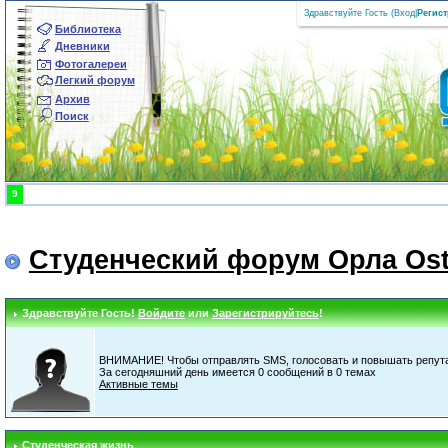
Здравствуйте Гость (
Вход
|
Регис
Библиотека
Дневники
Фотогалереи
Легкий форум
Архив
Поиск
9
Студенческий форум Орла Ost
Здравствуйте Гость!
Войдите
или
Зарегистрируйтесь
!
ВНИМАНИЕ! Чтобы отправлять SMS, голосовать и повышать репута
За сегодняшний день имеется 0 сообщений в 0 темах
Активные темы
Студенческая жизнь