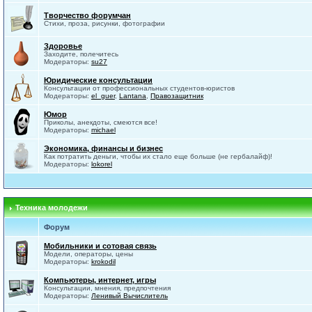
Творчество форумчан
Стихи, проза, рисунки, фотографии
Здоровье
Заходите, полечитесь
Модераторы:
su27
Юридические консультации
Консультации от профессиональных студентов-юристов
Модераторы:
el_guer
,
Lantana
,
Правозащитник
Юмор
Приколы, анекдоты, смеются все!
Модераторы:
michael
Экономика, финансы и бизнес
Как потратить деньги, чтобы их стало еще больше (не гербалайф)!
Модераторы:
lokorel
Техника молодежи
Форум
Мобильники и сотовая связь
Модели, операторы, цены
Модераторы:
krokodil
Компьютеры, интернет, игры
Консультации, мнения, предпочтения
Модераторы:
Ленивый Вычислитель