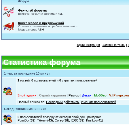
Форум
Фан-клуб форума
Встречи, события форума и т.д.
Книга жалоб и предложений
Отзывы и замечания по работе ostudent.ru
Модераторы:
ASH
Администрация
|
Активные темы
|
Статистика форума
1 чел. за последние 10 минут
1
гостей,
0
пользователей и
0
скрытых пользователей
Злой админ
|
Серый кардинал
|
Ректор
|
Декан
|
Моббер
|
V.I.P персон
Полный список по:
Последним действиям
,
Именам пользователей
Сегодняшние именинники
5
пользователей празднуют сегодня свой день рождения
PomiDor
(
39
),
Тёмыч
(
43
),
Corey
(
38
),
IERO
(
39
),
Kusikov
(
41
)