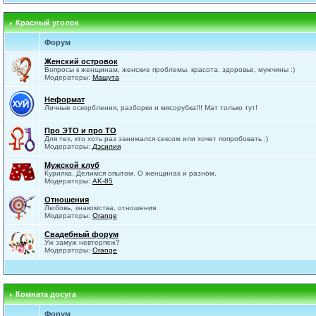
Красный уголок
Форум
Женский островок
Вопросы к женщинам, женские проблемы, красота, здоровье, мужчины :)
Модераторы:
Машута
Неформат
Личные оскорбления, разборки и мясорубка!!! Мат только тут!
Про ЭТО и про ТО
Для тех, кто хоть раз занимался сексом или хочет попробовать :)
Модераторы:
Дэсилия
Мужской клуб
Курилка. Делимся опытом. О женщинах и разном.
Модераторы:
AK-85
Отношения
Любовь, знакомства, отношения
Модераторы:
Orange
Свадебный форум
Уж замуж невтерпеж?
Модераторы:
Orange
Комната досуга
Форум