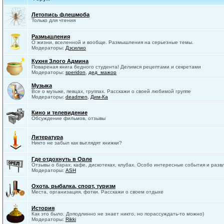
Летопись флешмоба
Только для чтения
Размышления
О жизни, вселенной и вообще. Размышления на серьезные темы.
Модераторы:
Дэсилио
Кухня Злого Админа
Повареная книга бедного студента! Делимся рецептами и секретами
Модераторы:
speridon
,
дед_мажор
Музыка
Все о музыке, певцах, группах. Расскажи о своей любимой группе
Модераторы:
deadmen
,
Дим-Ка
Кино и телевидение
Обсуждение фильмов, отзывы
Литература
Никто не забыл как выглядят книжки?
Где отдохнуть в Орле
Отзывы о барах, кафе, дискотеках, клубах. Особо интересные события и разв
Модераторы:
ASH
Охота, рыбалка, спорт, туризм
Места, организация, фотки. Расскажи о своем отдыхе
История
Как это было. Доподлинно не знает никто, но порассуждать-то можно)
Модераторы:
Rikki