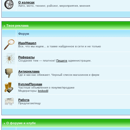
О колесах
Авто, мото, тюнинг, рэйсинг, мероприятия, мнения
Твоя реклама
Форум
Ищу/Нашел
Все, что мы ищем... а также найденное в сети и не только
Рефераты
Создание тем — платное!
Пишите
администрации.
Антиреклама
Где и как нас обижают. Черный список магазинов и фирм
Куплю/Продам
Частные объявления о покупке/продаже
Модераторы:
krokodil
Работа
Предлагаю/ищу
О форуме и клубе