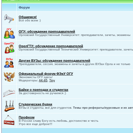
Форум
Общаемся!
Всё обо всем :)
ОГУ: обсуждение преподавателей
Орловский Государственный Университет: преподаватели, зачеты, экзамены
ОрелГТУ: обсуждение преподавателей
Орловский Государственный Технический Университет: преподаватели, зачет
Другие ВУЗы: обсуждение преподавателей
Преподаватели, сессия, экзамены и зачеты в других ВУЗах Орла и не только
Официальный форум ФЭиУ ОГУ
Экономисты ОГУ здесь!
Модераторы:
AK-85
,
Tiny
Байки о преподах и студентах
За достоверность не ручаемся ;)
Студенческие будни
ВУЗы и студенты, все для студентов.
Темы про рефераты/курсовые и их авт
Профком
В России славу Богу есть любовь, достоинство и честь
Утро все еще доброе!!!