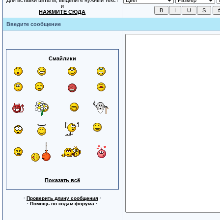
Для вставки цитаты, выделите нужный текст
и
НАЖМИТЕ СЮДА
Введите сообщение
Смайлики
Показать всё
·
Проверить длину сообщения
·
·
Помощь по кодам форума
·