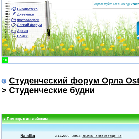
Здравствуйте Гость (
Вход
|
Регис
Библиотека
Дневники
Фотогалереи
Легкий форум
Архив
Поиск
10
Студенческий форум Орла Ost
>
Студенческие будни
Помощь с английским
Natalika
3.11.2009 - 20:18 (
ссылка на это сообщение
)