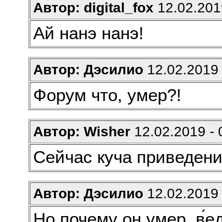
Автор: digital_fox
12.02.2019
Ай нанэ нанэ!
Автор: Дэсилио
12.02.2019 
Форум что, умер?!
Автор: Wisher
12.02.2019 - 
Сейчас куча приведен
Автор: Дэсилио
12.02.2019 
Но почему он умер, в́е̘͔̟͕д̳̝̹͡ь̠̺̤͉͇̟̘ б̷̸̹͉͕̳ы̬̜̳̣̫л̲̺͙̖͍͓̩ͅо̷̫̜̯̫̭͘ в̶̤̼̮̹̙̻̹̙̜̳̮͚̥͡р̷̛̛̯̙̗̰͝е̴̷̷̛̖͎͚͚̼̦͉̦̼͚̠͙̹̬̭̜͢м̕